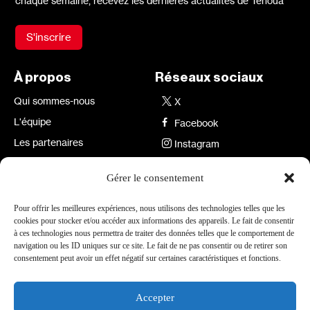
chaque semaine, recevez les dernières actualités de Tenoua
S'inscrire
À propos
Réseaux sociaux
Qui sommes-nous
X
L'équipe
Facebook
Les partenaires
Instagram
Contact
Linkedin
Gérer le consentement
Archives
Youtube
TikTok
Pour offrir les meilleures expériences, nous utilisons des technologies telles que les
cookies pour stocker et/ou accéder aux informations des appareils. Le fait de consentir
Informations
à ces technologies nous permettra de traiter des données telles que le comportement de
navigation ou les ID uniques sur ce site. Le fait de ne pas consentir ou de retirer son
Mentions légales
Site par Médianes
consentement peut avoir un effet négatif sur certaines caractéristiques et fonctions.
Accepter