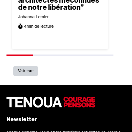
architectes méconnues
conf
de notre libération”
exis
tour
Johanna Lemler
trad
4
min de lecture
Tomer P
5
min
Voir tout
Newsletter