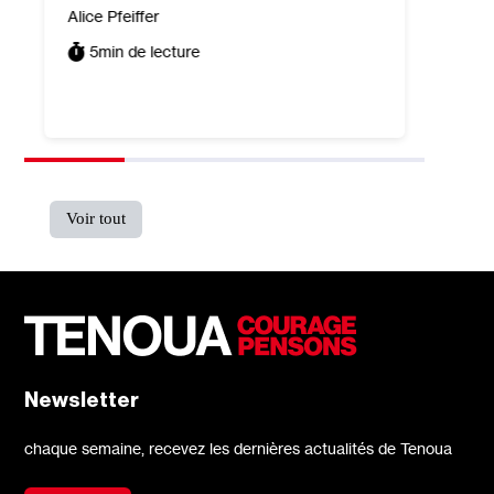
sur 
Alice Pfeiffer
isra
5
min de lecture
Léa Tai
7
min
Voir tout
Newsletter
chaque semaine, recevez les dernières actualités de Tenoua