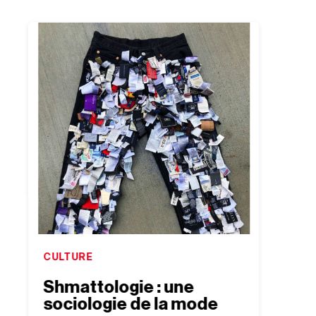
CULTURE
CULTU
Shmattologie : une
“Jac
sociologie de la mode
Out 