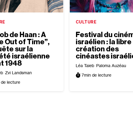
RE
CULTURE
ob de Haan : A
Festival du ciné
e Out of Time”,
israélien : la libre
ête sur la
création des
été israélienne
cinéastes israél
t 1948
Léa Taieb
Paloma Auzéau
eb
Zvi Landsman
7
min de lecture
 de lecture