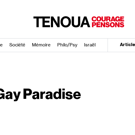
re
Société
Mémoire
Philo/​Psy
Israël
Articl
 Gay Paradise