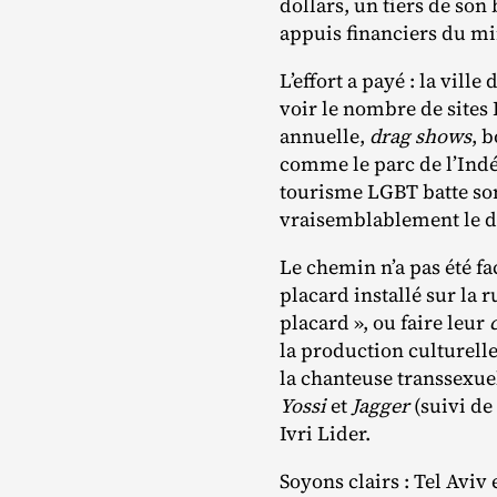
dollars, un tiers de so
appuis financiers du min
L’effort a payé : la vill
voir le nombre de sites 
annuelle,
drag shows
, 
comme le parc de l’Indé
tourisme LGBT batte son 
vraisemblablement le d
Le chemin n’a pas été fa
placard installé sur la r
placard », ou faire leur
la production culturelle 
la chanteuse transsexuel
Yossi
et
Jagger
(suivi de
Ivri Lider.
Soyons clairs : Tel Aviv 