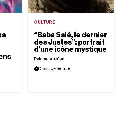
CULTURE
ma
“Baba Salé, le dernier
des Justes”: portrait
d’une icône mystique
iens
Paloma Auzéau
3
min de lecture