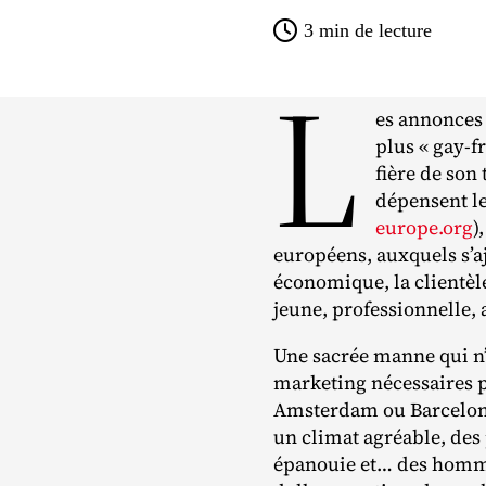
3
min de lecture
L
es annonces 
plus « gay‐​f
fière de son 
dépensent le
europe.org
)
européens, auxquels s’a
économique, la clientèl
jeune, professionnelle, 
Une sacrée manne qui n’a
marketing nécessaires p
Amsterdam ou Barcelone. 
un climat agréable, de
épanouie et… des hommes