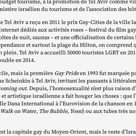
n budget tourisme, à la promotion de Tel Aviv comme vil
istère israélien du tourisme et de l’association des hôt
e de Tel Aviv a reçu en 2011 le prix Gay‐​Cities de la vill
Internet dédiés aux activités roses – festival du film gay
boîtes de nuit, saunas – et une officialisation de certain
pendance et surtout la plage du Hilton, on comprend 
plein. Tel Aviv a accueilli 50000 touristes LGBT en 2013
ouble en 2014.
cile, mais la première
Gay Pride
en 1993 fut marquée pa
ue Scheinkin à Tel Aviv, invitant les passants à littérale
coming out
. Depuis, l’homosexualité n’est plus raison d
et artistique israélienne a fait bouger les choses : que 
le Dana International à l’Eurovision de la chanson en 
Walk on Water
,
The Bubble, Yossi
) ou aux tubes très 
est la capitale gay du Moyen‐​Orient, mais le reste d’Isra