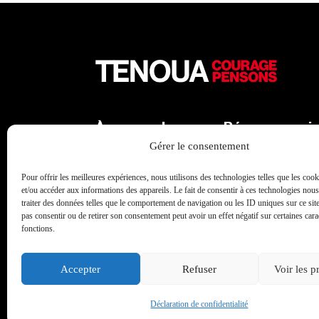
À propos de
Réseaux soci
Tenoua
Gérer le consentement
X
Qui sommes-nous
Facebook
Pour offrir les meilleures expériences, nous utilisons des technologies telles que les coo
L'équipe
et/ou accéder aux informations des appareils. Le fait de consentir à ces technologies nou
Instagram
traiter des données telles que le comportement de navigation ou les ID uniques sur ce site
Les partenaires
pas consentir ou de retirer son consentement peut avoir un effet négatif sur certaines carac
Linkedin
Contact
fonctions.
Youtube
Archives
TikTok
Accepter
Refuser
Voir les p
Déclaration de confidentialité