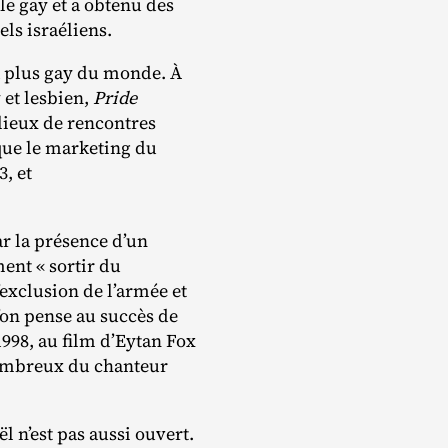
le gay et a obtenu des
els israéliens.
e la plus gay du monde. À
 et lesbien,
Pride
s lieux de rencontres
que le marketing du
, et
r la présence d’un
ment « sortir du
’exclusion de l’armée et
l’on pense au succès de
1998, au film d’Eytan Fox
nombreux du chanteur
ël n’est pas aussi ouvert.