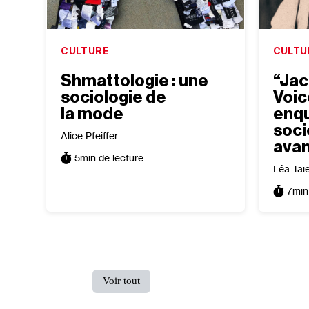
CULTURE
CULTU
Shmattologie : une
“Jac
sociologie de
Voic
la mode
enqu
soci
Alice Pfeiffer
avan
5
min de lecture
Léa Tai
7
min
Voir tout