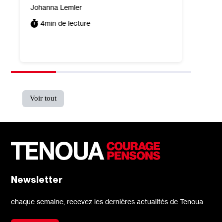
tour
Johanna Lemler
trad
4
min de lecture
Tomer P
5
min
Voir tout
Newsletter
chaque semaine, recevez les dernières actualités de Tenoua