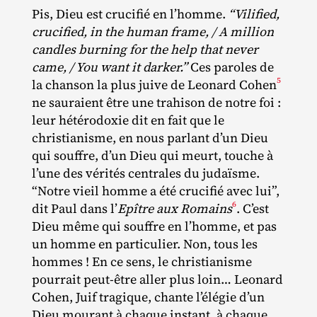
Pis, Dieu est crucifié en l’homme.
“Vilified,
crucified, in the human frame, / A million
candles burning for the help that never
came, / You want it darker.”
Ces paroles de
5
la chanson la plus juive de Leonard Cohen
ne sauraient être une trahison de notre foi :
leur hétérodoxie dit en fait que le
christianisme, en nous parlant d’un Dieu
qui souffre, d’un Dieu qui meurt, touche à
l’une des vérités centrales du judaïsme.
“Notre vieil homme a été crucifié avec lui”,
6
dit Paul dans l’
Epître aux Romains
. C’est
Dieu même qui souffre en l’homme, et pas
un homme en particulier. Non, tous les
hommes ! En ce sens, le christianisme
pourrait peut‐​être aller plus loin… Leonard
Cohen, Juif tragique, chante l’élégie d’un
Dieu mourant à chaque instant, à chaque