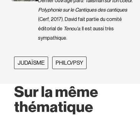
Dernier ouvrage paru:
Talisman sur ton coeur.
Polyphonie sur le Cantiques des cantiques
(Cerf, 2017). David fait partie du comité
éditorial de
Tenou'a
. Il est aussi très
sympathique.
JUDAÏSME
PHILO/PSY
Sur la même
thématique