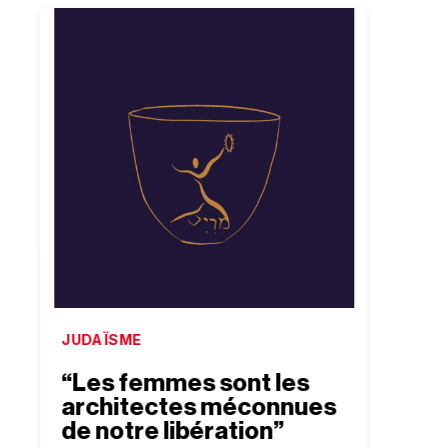
JUDAÏSME
ISRAË
“Les femmes sont les
“Bea
architectes méconnues
conf
de notre libération”
exis