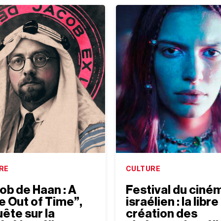
RE
CULTURE
ob de Haan : A
Festival du ciné
e Out of Time”,
israélien : la libre
ête sur la
création des