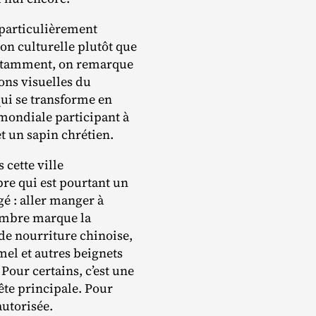
, particulièrement
on culturelle plutôt que
otamment, on remarque
ions visuelles du
ui se transforme en
 mondiale participant à
et un sapin chrétien.
 cette ville
re qui est pourtant un
gé : aller manger à
cembre marque la
e nourriture chinoise,
amel et autres beignets
Pour certains, c’est une
fête principale. Pour
 autorisée.