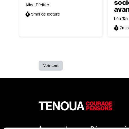
soci
Alice Pfeiffer
avan
5
min de lecture
Léa Tai
7
min
Voir tout
À propos de
Réseaux soci