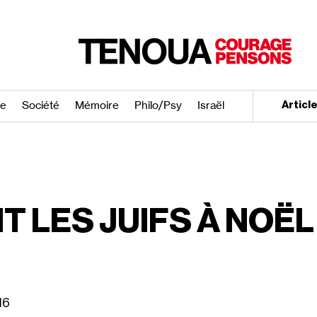
re
Société
Mémoire
Philo/​Psy
Israël
Articl
E
T LES JUIFS À NOËL
16