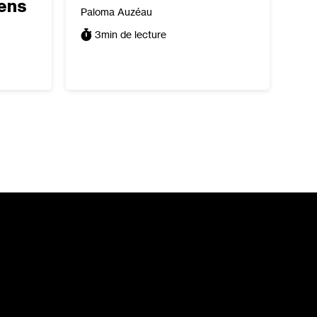
iens
Paloma Auzéau
3
min de lecture