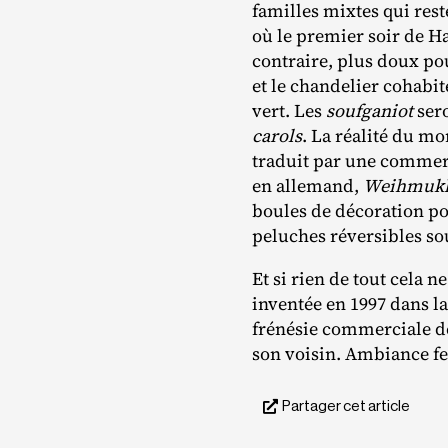
familles mixtes qui reste
où le premier soir de H
contraire, plus doux po
et le chandelier cohabit
vert. Les
soufganiot
sero
carols
. La réalité du m
traduit par une commerc
en allemand,
Weihmuk
boules de décoration po
peluches réversibles s
Et si rien de tout cela 
inventée en 1997 dans la
frénésie commerciale de 
son voisin. Ambiance fe
Partager cet article