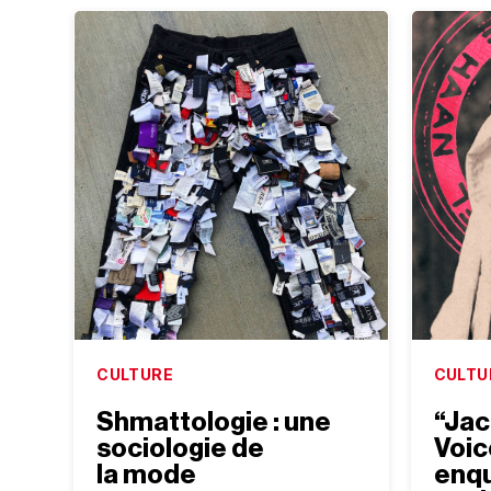
CULTURE
CULTU
Shmattologie : une
“Jac
sociologie de
Voic
la mode
enqu