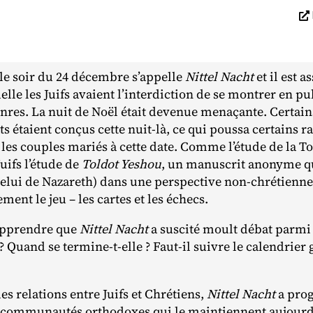
 le soir du 24 décembre s’appelle
Nittel Nacht
et il est a
le les Juifs avaient l’interdiction de se montrer en pub
enres. La nuit de Noël était devenue menaçante. Certain
s étaient conçus cette nuit‐​là, ce qui poussa certains r
 les couples mariés à cette date. Comme l’étude de la T
Juifs l’étude de
Toldot Yeshou
, un manuscrit anonyme qui
celui de Nazareth) dans une perspective non‐​chrétienne. 
ment le jeu – les cartes et les échecs.
’apprendre que
Nittel Nacht
a suscité moult débat parmi 
Quand se termine‐​t‐​elle ? Faut‐​il suivre le calendrier
s relations entre Juifs et Chrétiens,
Nittel Nacht
a prog
es communautés orthodoxes qui le maintiennent aujourd