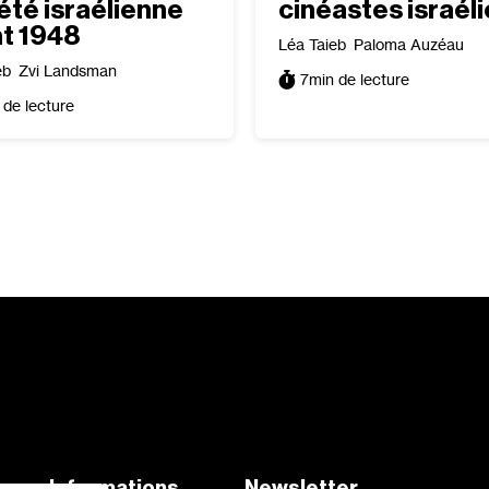
été israélienne
cinéastes israél
t 1948
Léa Taieb
Paloma Auzéau
eb
Zvi Landsman
7
min de lecture
 de lecture
aux
Informations
Newsletter