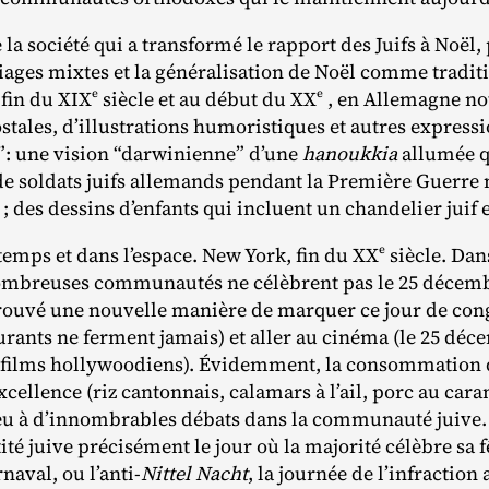
e la société qui a transformé le rapport des Juifs à Noël
ages mixtes et la généralisation de Noël comme traditi
e
e
a fin du XIX
siècle et au début du XX
, en Allemagne n
ostales, d’illustrations humoristiques et autres express
: une vision “darwinienne” d’une
hanoukkia
allumée q
 de soldats juifs allemands pendant la Première Guerre
 ; des dessins d’enfants qui incluent un chandelier juif 
e
temps et dans l’espace. New York, fin du XX
siècle. Dans
nombreuses communautés ne célèbrent pas le 25 décemb
t trouvé une nouvelle manière de marquer ce jour de con
urants ne ferment jamais) et aller au cinéma (le 25 dé
ilms hollywoodiens). Évidemment, la consommation d
excellence (riz cantonnais, calamars à l’ail, porc au car
ieu à d’innombrables débats dans la communauté juive. 
ité juive précisément le jour où la majorité célèbre sa 
rnaval, ou l’anti-
Nittel Nacht
, la journée de l’infraction