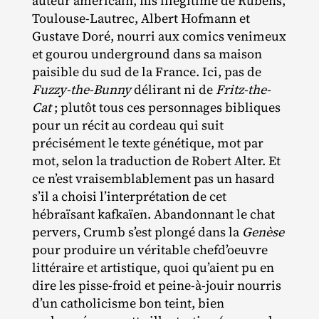
auteur américain, fils illégitime de Rubens,
Toulouse‐​Lautrec, Albert Hofmann et
Gustave Doré, nourri aux comics venimeux
et gourou underground dans sa maison
paisible du sud de la France. Ici, pas de
Fuzzy-the-Bunny
délirant ni de
Fritz-the-
Cat
; plutôt tous ces personnages bibliques
pour un récit au cordeau qui suit
précisément le texte génétique, mot par
mot, selon la traduction de Robert Alter. Et
ce n’est vraisemblablement pas un hasard
s’il a choisi l’interprétation de cet
hébraïsant kafkaïen. Abandonnant le chat
pervers, Crumb s’est plongé dans la
Genèse
pour produire un véritable chefd’oeuvre
littéraire et artistique, quoi qu’aient pu en
dire les pisse‐​froid et peine‐​à‐​jouir nourris
d’un catholicisme bon teint, bien