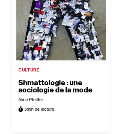
CULTURE
CULTU
Shmattologie : une
“Jac
sociologie de la mode
Out 
sur 
Alice Pfeiffer
isra
5
min de lecture
Léa Tai
7
min