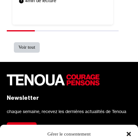
4
min de lecture
Tomer P
5
min
Voir tout
Newsletter
chaque semaine, recevez les dernières actualités de Tenoua
S'inscrire
Gérer le consentement