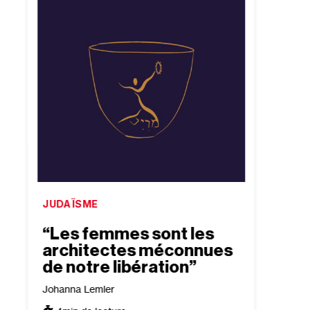
JUDAÏSME
ISRAË
“Les femmes sont les
“Bea
architectes méconnues
conf
de notre libération”
exis
tour
Johanna Lemler
trad