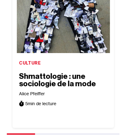
CULTURE
CULTU
Shmattologie : une
“Jac
sociologie de la mode
Out 
sur 
Alice Pfeiffer
isra
5
min de lecture
Léa Tai
7
min