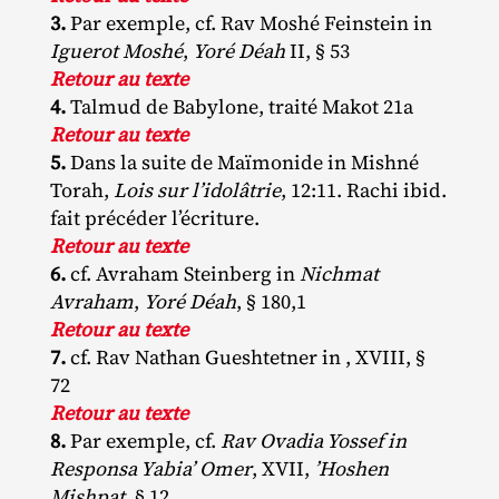
3.
Par exemple, cf. Rav Moshé Feinstein in
Iguerot Moshé
,
Yoré Déah
II, § 53
Retour au texte
4.
Talmud de Babylone, traité Makot 21a
Retour au texte
5.
Dans la suite de Maïmonide in Mishné
Torah,
Lois sur l’idolâtrie
, 12:11. Rachi ibid.
fait précéder l’écriture.
Retour au texte
6.
cf. Avraham Steinberg in
Nichmat
Avraham
,
Yoré Déah
, § 180,1
Retour au texte
7.
cf. Rav Nathan Gueshtetner in , XVIII, §
72
Retour au texte
8.
Par exemple, cf.
Rav Ovadia Yossef in
Responsa Yabia’ Omer
, XVII,
’Hoshen
Mishpat
, § 12