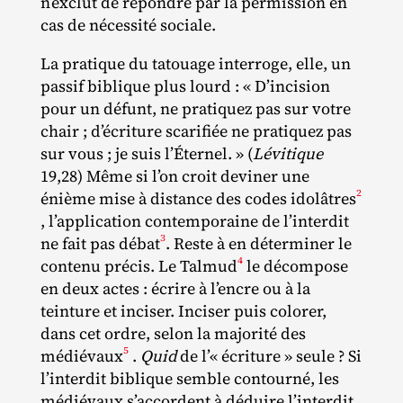
n’exclut de répondre par la permission en
cas de nécessité sociale.
La pratique du tatouage interroge, elle, un
passif biblique plus lourd : « D’incision
pour un défunt, ne pratiquez pas sur votre
chair ; d’écriture scarifiée ne pratiquez pas
sur vous ; je suis l’Éternel. » (
Lévitique
19,28) Même si l’on croit deviner une
2
énième mise à distance des codes idolâtres
, l’application contemporaine de l’interdit
3
ne fait pas débat
. Reste à en déterminer le
4
contenu précis. Le Talmud
le décompose
en deux actes : écrire à l’encre ou à la
teinture et inciser. Inciser puis colorer,
dans cet ordre, selon la majorité des
5
médiévaux
.
Quid
de l’« écriture » seule ? Si
l’interdit biblique semble contourné, les
médiévaux s’accordent à déduire l’interdit