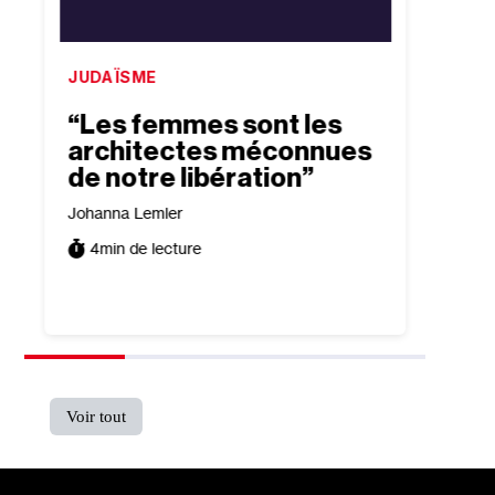
JUDAÏSME
ISRAË
“Les femmes sont les
“Bea
architectes méconnues
conf
de notre libération”
exis
tour
Johanna Lemler
trad
4
min de lecture
Tomer P
5
min
Voir tout