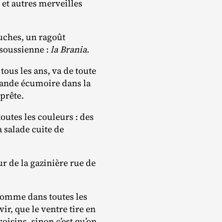
et autres merveilles
ouches, un ragoût
 soussienne :
la Brania
.
ous les ans, va de toute
grande écumoire dans la
 prête.
outes les couleurs : des
a salade cuite de
r de la gazinière rue de
 comme dans toutes les
ir, que le ventre tire en
voisins, sinon c’est qu’on