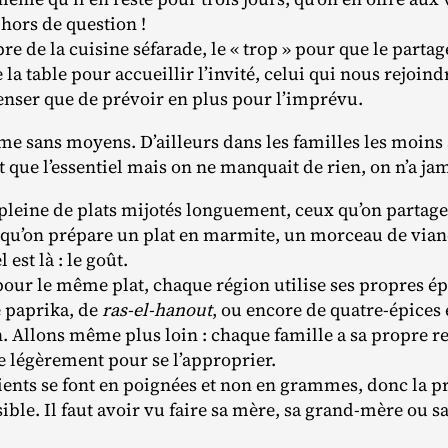
 hors de question !
opre de la cuisine séfarade, le « trop » pour que le partag
la table pour accueillir l’invité, celui qui nous rejoindr
enser que de prévoir en plus pour l’imprévu.
 sans moyens. D’ailleurs dans les familles les moins 
t que l’essentiel mais on ne manquait de rien, on n’a ja
 pleine de plats mijotés longuement, ceux qu’on partage 
rsqu’on prépare un plat en marmite, un morceau de viand
 est là : le goût.
 pour le même plat, chaque région utilise ses propres é
 paprika, de
ras-el-hanout
, ou encore de quatre‐​épices
 Allons même plus loin : chaque famille a sa propre re
e légèrement pour se l’approprier.
ents se font en poignées et non en grammes, donc la pr
ble. Il faut avoir vu faire sa mère, sa grand‐​mère ou s