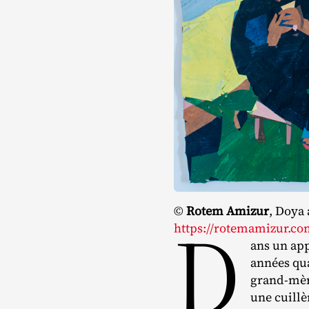
©
Rotem Amizur
, Doya 
D
https://rotemamizur.co
ans un ap
années qua
grand‐​mèr
une cuillè