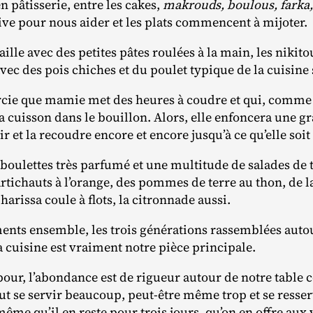
n pâtisserie, entre les cakes,
makrouds, boulous, farka,
ve pour nous aider et les plats commencent à mijoter.
aille avec des petites pâtes roulées à la main, les nikit
vec des pois chiches et du poulet typique de la cuisine
rcie que mamie met des heures à coudre et qui, comme t
la cuisson dans le bouillon. Alors, elle enfoncera une 
r et la recoudre encore et encore jusqu’à ce qu’elle soit
 boulettes très parfumé et une multitude de salades de t
rtichauts à l’orange, des pommes de terre au thon, de l
arissa coule à flots, la citronnade aussi.
ents ensemble, les trois générations rassemblées autou
a cuisine est vraiment notre pièce principale.
pour, l’abondance est de rigueur autour de notre table
aut se servir beaucoup, peut‐​être même trop et se resserv
 même qu’il en reste pour trois jours, qu’on en offre aux 