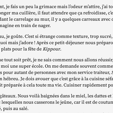
, je fais un peu la grimace mais l’odeur m’attire, j’ai t
longer ma cuillère, il faut attendre que ça refroidisse, c’
ant le carrelage au mur, il y a quelques carreaux avec 
imagine en train de nager.
, je goûte. C’est si étrange comme texture, trop sucré
quoi mais j’adore ! Après ce petit‐​déjeuner nous prépa
 plats pour la fête de
Kippour
.
que tout soit prêt, je ne sais comment nous allons réussir
ur moi une super école. On me demande souvent comment
as pour autant de personnes avec mon service traiteur,
n hébreu. Je dois avouer que c’est grâce à la cuisine s
it préparée à cela toute ma vie. Cuisiner rapidement 
âteaux. Nous voilà baignées dans le miel, les dattes et
 lesquelles nous casserons le jeûne, car il est de coutu
, puis au salé.