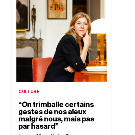
CULTURE
CULTU
“On trimballe certains
Le J
gestes de nos aïeux
méc
malgré nous, mais pas
Alice Pf
par hasard”
6
min