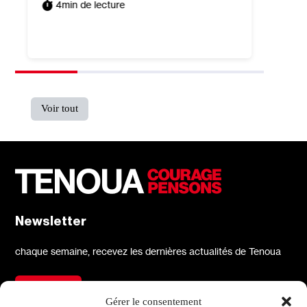
4
min de lecture
Tomer P
5
min
Voir tout
Newsletter
chaque semaine, recevez les dernières actualités de Tenoua
S'inscrire
Gérer le consentement