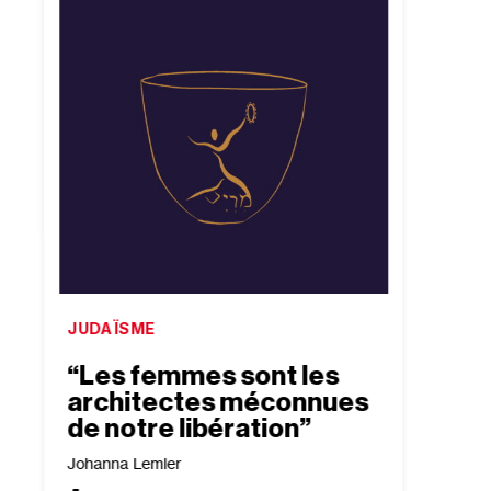
JUDAÏSME
ISRAË
“Les femmes sont les
“Bea
architectes méconnues
conf
de notre libération”
exis
tour
Johanna Lemler
trad