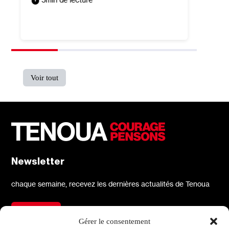
Léa Tai
7
min
Voir tout
Newsletter
chaque semaine, recevez les dernières actualités de Tenoua
S'inscrire
Gérer le consentement