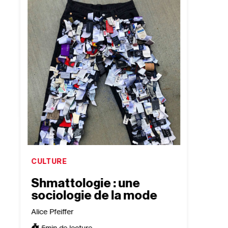
CULTURE
CULTU
Shmattologie : une
“Jac
sociologie de la mode
Out 
sur 
Alice Pfeiffer
isra
5
min de lecture