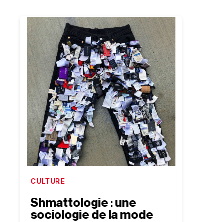
CULTURE
CULTU
Shmattologie : une
“Jac
sociologie de la mode
Out 