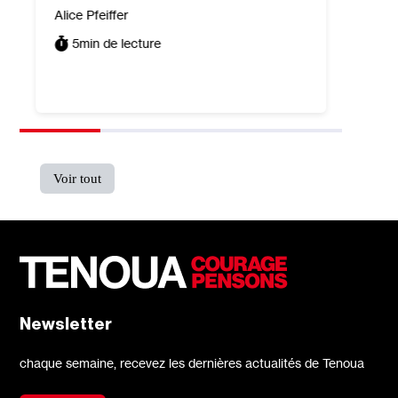
sur 
Alice Pfeiffer
isra
5
min de lecture
Léa Tai
7
min
Voir tout
Newsletter
chaque semaine, recevez les dernières actualités de Tenoua