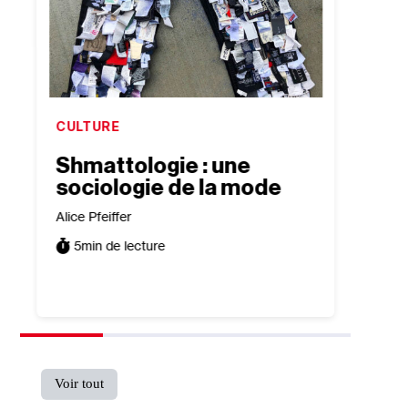
CULTURE
CULTU
Shmattologie : une
“Jac
sociologie de la mode
Out 
sur 
Alice Pfeiffer
isra
5
min de lecture
Léa Tai
7
min
Voir tout