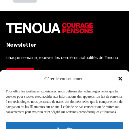
Newsletter
chaque semaine, recevez les dernières actualités de Tenoua
S'inscrire
Gérer le consentement
À propos
Réseaux sociaux
Pour offrir les meilleures expériences, nous utilisons des technologies telles que les
cookies pour stocker et/ou accéder aux informations des appareils. Le fait de consentir
Qui sommes-nous
X
à ces technologies nous permettra de traiter des données telles que le comportement de
navigation ou les ID uniques sur ce site. Le fait de ne pas consentir ou de retirer son
L'équipe
Facebook
consentement peut avoir un effet négatif sur certaines caractéristiques et fonctions.
Les partenaires
Instagram
Contact
Linkedin
Accepter