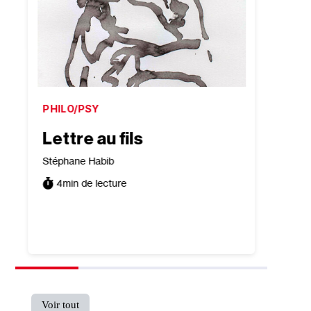
PHILO/PSY
SOCIÉ
Lettre au fils
“La 
n
dégu
Stéphane Habib
ress
4
min de lecture
rai
Rudy Re
6
min
Voir tout