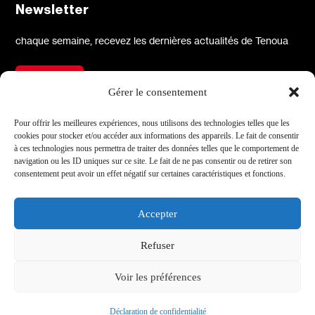
Newsletter
chaque semaine, recevez les dernières actualités de Tenoua
S'inscrire
Gérer le consentement
À propos
Réseaux sociaux
Pour offrir les meilleures expériences, nous utilisons des technologies telles que les
cookies pour stocker et/ou accéder aux informations des appareils. Le fait de consentir
Qui sommes-nous
X
à ces technologies nous permettra de traiter des données telles que le comportement de
navigation ou les ID uniques sur ce site. Le fait de ne pas consentir ou de retirer son
L'équipe
Facebook
consentement peut avoir un effet négatif sur certaines caractéristiques et fonctions.
Les partenaires
Instagram
Contact
Linkedin
Accepter
Archives
Youtube
Refuser
TikTok
Informations
Voir les préférences
Mentions légales
Site par Médianes
Déclaration de confidentialité