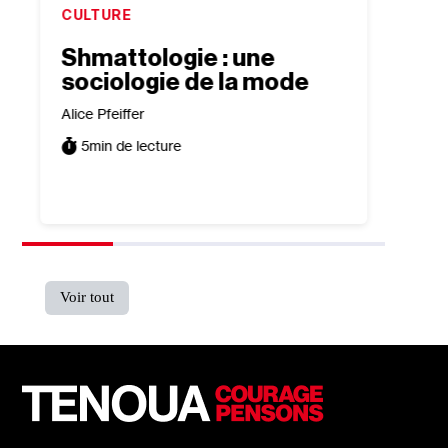
CULTURE
CULTU
Shmattologie : une
“Jac
sociologie de la mode
Out 
sur 
Alice Pfeiffer
isra
5
min de lecture
Léa Tai
7
min
Voir tout