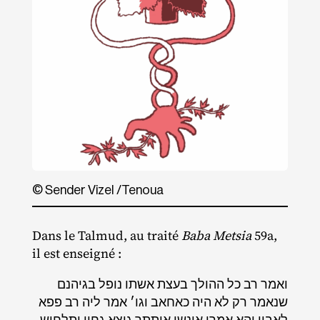
© Sender Vizel /​Tenoua
Dans le Talmud, au traité
Baba Metsia
59a,
il est enseigné :
ואמר רב כל ההולך בעצת אשתו נופל בגיהנם
שנאמר רק לא היה כאחאב וגו׳ אמר ליה רב פפא
לאביי והא אמרי אינשי איתתך גוצא גחין ותלחוש