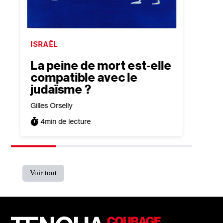
ISRAËL
CULTU
La peine de mort est‐​elle
Fict
compatible avec le
de s
judaïsme ?
Élie Ber
Gilles Orselly
5
min
4
min de lecture
Voir tout