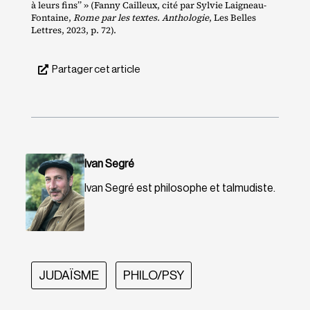
à leurs fins’’ » (Fanny Cailleux, cité par Sylvie Laigneau‐​
Fontaine,
Rome par les textes. Anthologie
, Les Belles
Lettres, 2023, p. 72).
Partager cet article
Ivan Segré
Ivan Segré est philosophe et talmudiste.
JUDAÏSME
PHILO/PSY