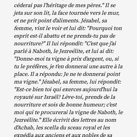
céderai pas l'héritage de mes pères." Il se
jeta sur son lit, la face tournée vers le mur,
et ne prit point d'aliments. Jézabel, sa
femme, vint le voir et lui dit: "Pourquoi ton
esprit est-il abattu et ne prends-tu pas de
nourriture?" Il lui répondit: "C'est que j'ai
parlé à Naboth, le Jezreélite, et lui ai dit:
"Donne-moi ta vigne à prix d'argent, ou, si
tu le préfères, je t'en donnerai une autre à la
place. Il a répondu: Je ne te donnerai point
ma vigne." Jézabel, sa femme, lui répondit:
"Est-ce bien toi qui exerces aujourd'hui la
royauté sur Israël? Lève-toi, prends de la
nourriture et sois de bonne humeur; c'est
moi qui te procurerai la vigne de Naboth, le
Jezreélite." Elle écrivit des lettres au nom
d'Achab, les scella du sceau royal et les
expédia aux anciens et aux nobles de sa