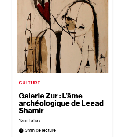
CULTURE
CULTU
Galerie Zur : L’âme
ZUR 
archéologique de Leead
Arch
Shamir
Lee
Yam Lahav
Yam La
3
min de lecture
3
min