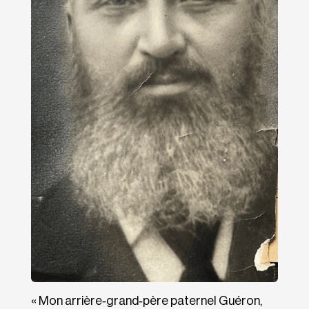
« Mon arrière‐​grand‐​père paternel Guéron,