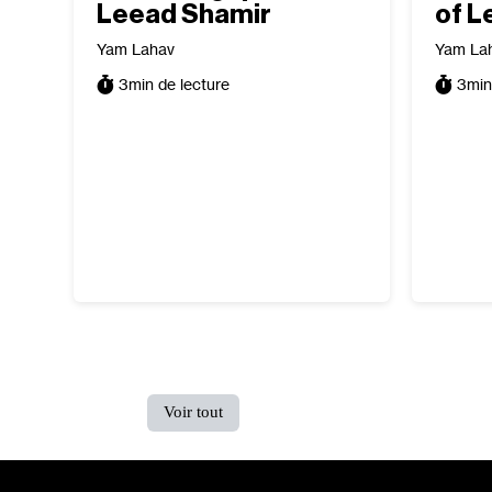
Leead Shamir
of L
Yam Lahav
Yam La
3
min de lecture
3
min
Voir tout