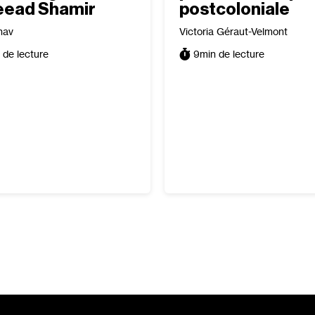
eead Shamir
postcoloniale
hav
Victoria Géraut-Velmont
 de lecture
9
min de lecture