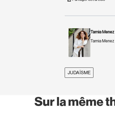
Tamia Menez
Tamia Menez BC
JUDAÏSME
Sur la même t