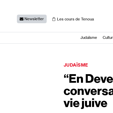
Newsletter
Les cours de Tenoua
Judaïsme
Cultu
JUDAÏSME
“En Deven
conversat
vie juive