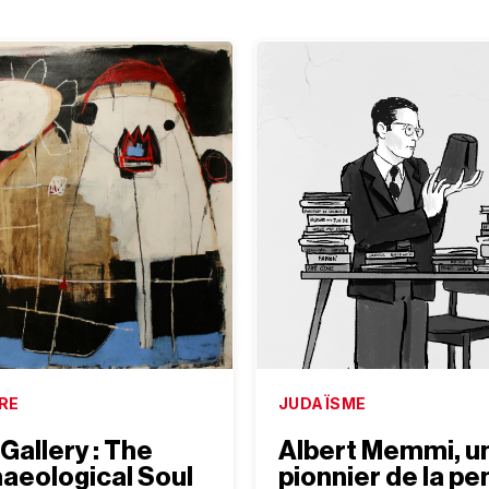
RE
JUDAÏSME
Gallery : The
Albert Memmi, u
aeological Soul
pionnier de la p