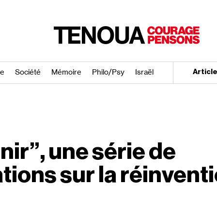
re
Société
Mémoire
Philo/​Psy
Israël
Articl
ir”, une série de
ions sur la réinventi