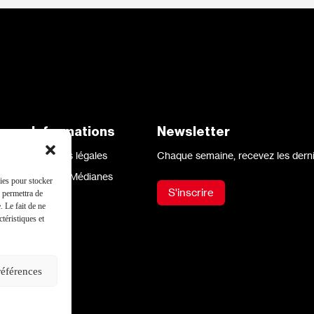
aux
Informations
Newsletter
Mentions légales
Chaque semaine, recevez les derni
Site par Médianes
kies pour stocker
S'inscrire
s permettra de
. Le fait de ne
téristiques et
références