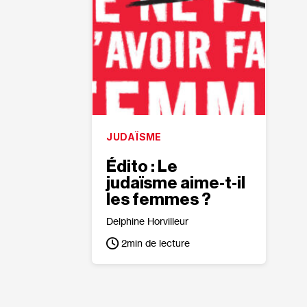
JUDAÏSME
Édito : Le
judaïsme aime‐​t‐​il
les femmes ?
Delphine Horvilleur
2
min de lecture