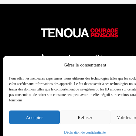
À propos de
Réseaux soci
Tenoua
Gérer le consentement
X
Qui sommes-nous
Facebook
Pour offrir les meilleures expériences, nous utilisons des technologies telles que les coo
L'équipe
et/ou accéder aux informations des appareils. Le fait de consentir à ces technologies nou
Instagram
traiter des données telles que le comportement de navigation ou les ID uniques sur ce site
Les partenaires
pas consentir ou de retirer son consentement peut avoir un effet négatif sur certaines carac
Linkedin
Contact
fonctions.
Youtube
Archives
TikTok
Accepter
Refuser
Voir les p
Déclaration de confidentialité