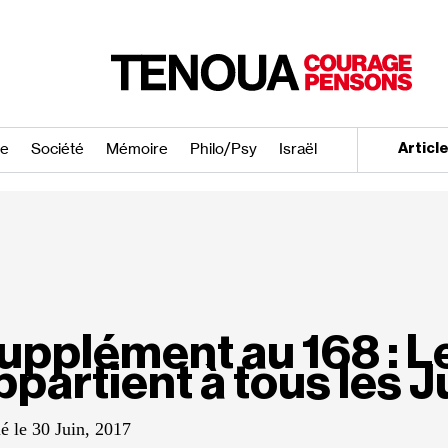
re
Société
Mémoire
Philo/​Psy
Israël
Articl
upplément au 168 : L
ppartient à tous les J
é le 30 Juin, 2017