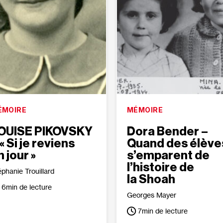
ÉMOIRE
MÉMOIRE
OUISE PIKOVSKY
Dora Bender –
 « Si je reviens
Quand des élève
n jour »
s’emparent de
l’histoire de
éphanie Trouillard
la Shoah
6
min de lecture
Georges Mayer
7
min de lecture