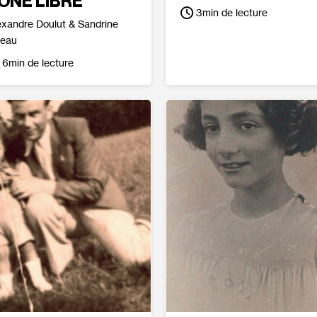
ONE LIBRE
3
min de lecture
exandre Doulut & Sandrine
beau
6
min de lecture