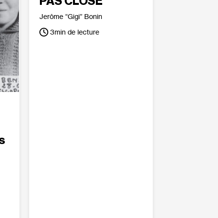
PAS CLOSE”
Jerôme “Gigi” Bonin
3
min de lecture
s