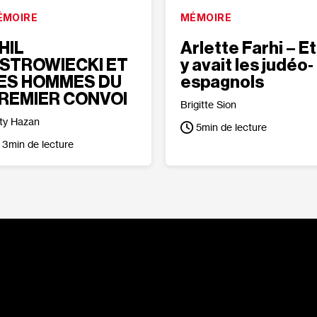
ÉMOIRE
MÉMOIRE
HIL
Arlette Farhi – Et 
STROWIECKI ET
y avait les judéo‐
ES HOMMES DU
espagnols
REMIER CONVOI
Brigitte Sion
ty Hazan
5
min de lecture
3
min de lecture