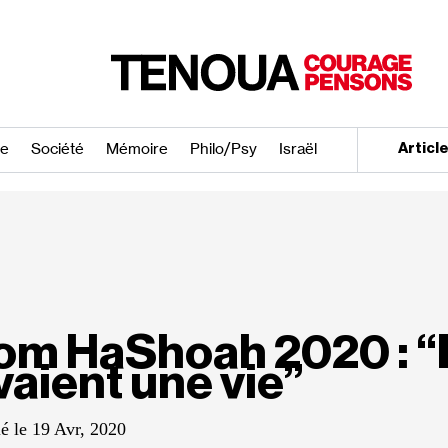
re
Société
Mémoire
Philo/​Psy
Israël
Articl
om HaShoah 2020 : “P
vaient une vie”
ié le 19 Avr, 2020