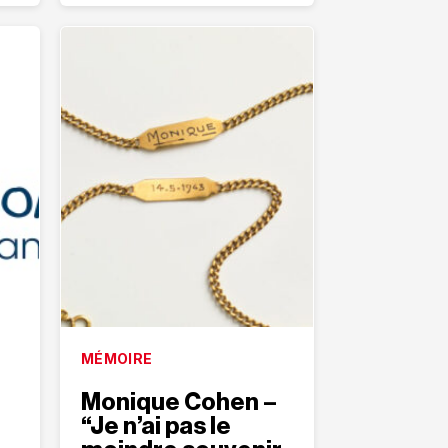
MÉMOIRE
Monique Cohen –
“Je n’ai pas le