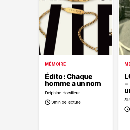
MÉMOIRE
M
Édito : Chaque
L
homme a un nom
–
u
Delphine Horvilleur
St
3
min de lecture