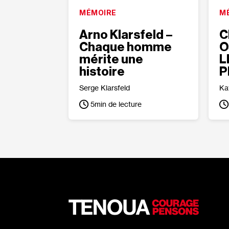
MÉMOIRE
M
Arno Klarsfeld –
C
Chaque homme
O
mérite une
L
histoire
P
Serge Klarsfeld
Ka
5
min de lecture