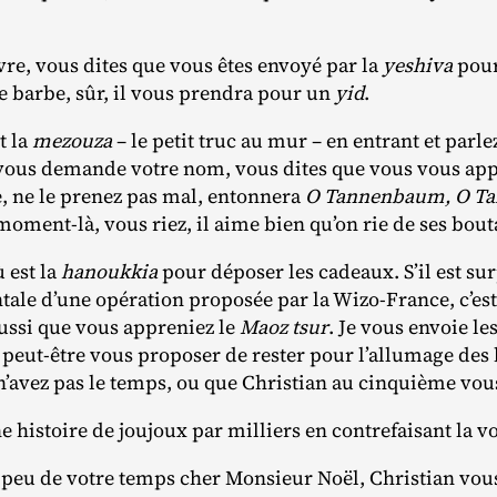
vre, vous dites que vous êtes envoyé par la
yeshiva
pour
 barbe, sûr, il vous prendra pour un
yid
.
t la
mezouza
– le petit truc au mur – en entrant et parl
il vous demande votre nom, vous dites que vous vous a
, ne le prenez pas mal, entonnera
O Tannenbaum, O Ta
 moment‐​là, vous riez, il aime bien qu’on rie de ses bou
 est la
hanoukkia
pour déposer les cadeaux. S’il est sur
tale d’une opération proposée par la Wizo‐​France, c’est 
aussi que vous appreniez le
Maoz tsur
. Je vous envoie le
a peut‐​être vous proposer de rester pour l’allumage de
n’avez pas le temps, ou que Christian au cinquième vo
e histoire de joujoux par milliers en contrefaisant la v
 peu de votre temps cher Monsieur Noël, Christian vou