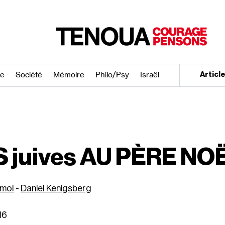
re
Société
Mémoire
Philo/​Psy
Israël
Articl
E
 juives AU PÈRE NO
imol
-
Daniel Kenigsberg
16