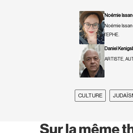
Noémie Issan
Noémie Issan-
l’EPHE.
Daniel Kenigs
ARTISTE, A
CULTURE
JUDAÏ
Sur la même t