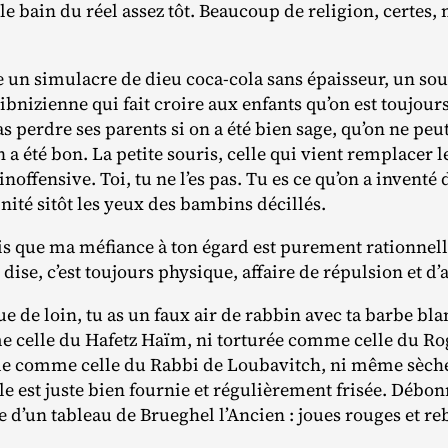
e bain du réel assez tôt. Beaucoup de religion, certes, 
 un simulacre de dieu coca‐​cola sans épaisseur, un so
ibnizienne qui fait croire aux enfants qu’on est toujo
s perdre ses parents si on a été bien sage, qu’on ne pe
 a été bon. La petite souris, celle qui vient remplacer le
t inoffensive. Toi, tu ne l’es pas. Tu es ce qu’on a invent
inité sitôt les yeux des bambins décillés.
sais que ma méfiance à ton égard est purement rationnelle
ise, c’est toujours physique, affaire de répulsion et d’a
ue de loin, tu as un faux air de rabbin avec ta barbe bla
e celle du Hafetz Haïm, ni torturée comme celle du Ro
le comme celle du Rabbi de Loubavitch, ni même sèc
le est juste bien fournie et régulièrement frisée. Débo
ie d’un tableau de Brueghel l’Ancien : joues rouges et re