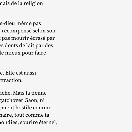
mais de la religion
us‐​dieu même pas
urs récompensé selon son
ut pas mourir écrasé par
s dents de lait par des
é de mieux pour faire
. Elle est aussi
ttraction.
nche. Mais la tienne
gatchover Gaon, ni
hement hostile comme
nnaire, tout comme ta
bondies, sourire éternel,