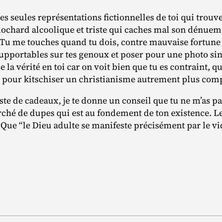
, les seules représentations fictionnelles de toi qui tro
 clochard alcoolique et triste qui caches mal son dénue
Tu me touches quand tu dois, contre mauvaise fortune 
pportables sur tes genoux et poser pour une photo sinis
de la vérité en toi car on voit bien que tu es contraint, qu
té pour kitschiser un christianisme autrement plus com
iste de cadeaux, je te donne un conseil que tu ne m’as p
arché de dupes qui est au fondement de ton existence. L
n. Que “le Dieu adulte se manifeste précisément par le vi