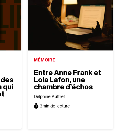
MÉMOIRE
Entre Anne Frank et
 des
Lola Lafon, une
 qui
chambre d’échos
et
Delphine Auffret
3
min de lecture