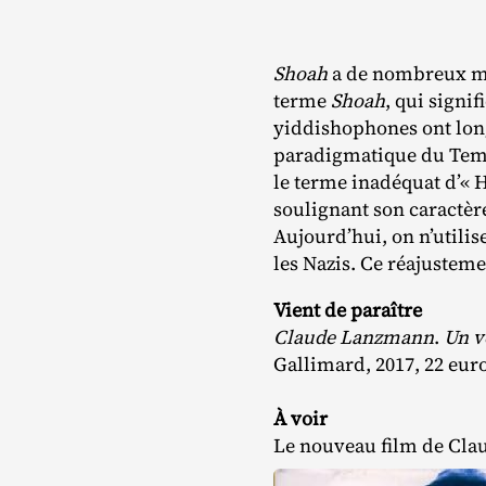
Shoah
a de nombreux mér
terme
Shoah
, qui signi
yiddishophones ont lo
paradigmatique du Templ
le terme inadéquat d’« 
soulignant son caractèr
Aujourd’hui, on n’utilis
les Nazis. Ce réajusteme
Vient de paraître
Claude Lanzmann
.
Un v
Gallimard, 2017, 22 eur
À voir
Le nouveau film de Cl