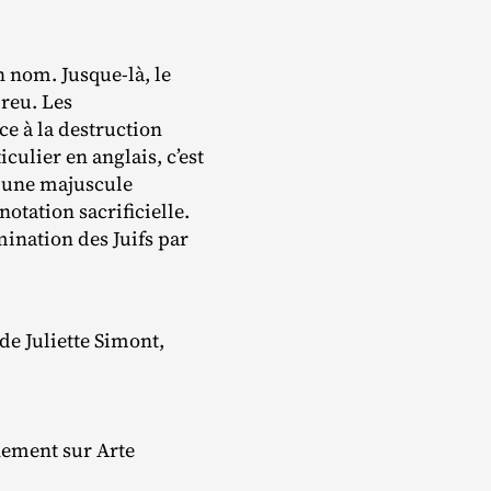
nom. Jusque‐​là, le
breu. Les
nce à la destruction
ulier en anglais, c’est
c une majuscule
otation sacrificielle.
mination des Juifs par
 de Juliette Simont,
nement sur Arte