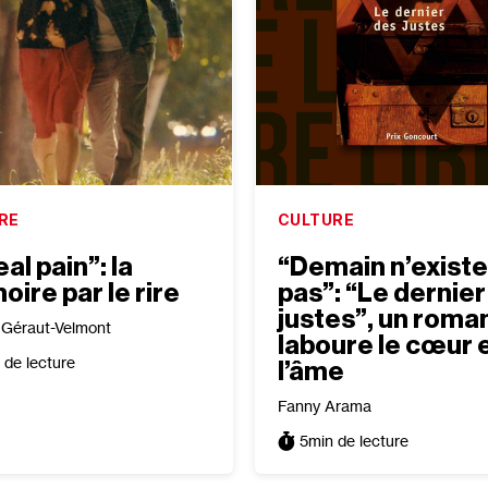
RE
CULTURE
al pain”: la
“Demain n’existe
ire par le rire
pas”: “Le dernier
justes”, un roman
a Géraut-Velmont
laboure le cœur 
 de lecture
l’âme
Fanny Arama
5
min de lecture