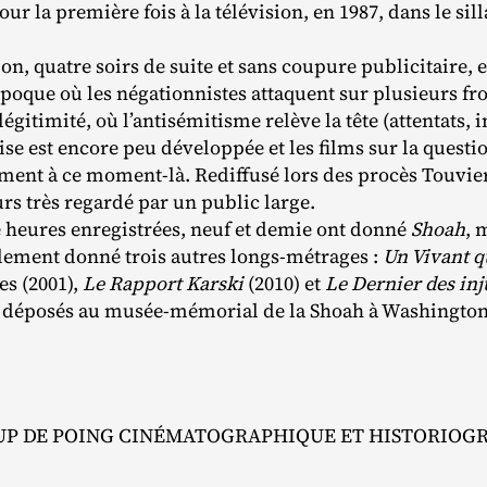
pour la première fois à la télévision, en 1987, dans le si
ion, quatre soirs de suite et sans coupure publicitaire, 
l’époque où les négationnistes attaquent sur plusieurs f
gitimité, où l’antisémitisme relève la tête (attentats, i
ise est encore peu développée et les films sur la questi
ment à ce moment‐​là. Rediffusé lors des procès Touvier
rs très regardé par un public large.
e heures enregistrées, neuf et demie ont donné
Shoah
, 
alement donné trois autres longs‐​métrages :
Un Vivant q
es (2001),
Le Rapport Karski
(2010) et
Le Dernier des inj
t déposés au musée‐​mémorial de la Shoah à Washingto
UP DE POING CINÉMATOGRAPHIQUE ET HISTORIOG