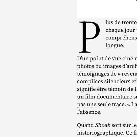
P
lus de trent
chaque jour 
compréhension
longue.
D’un point de vue ciném
photos ou images d’arch
témoignages de « revenan
complices silencieux et
signifie être témoin de 
un film documentaire sur
pas une seule trace. « L
l’absence.
Quand
Shoah
sort sur l
historiographique. Ce fi