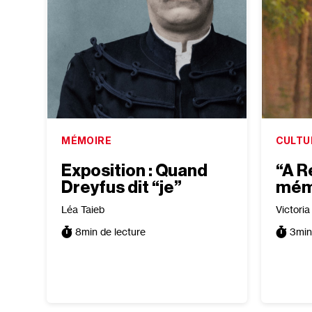
MÉMOIRE
CULTU
Exposition : Quand
“A Re
Dreyfus dit “je”
mémo
Léa Taieb
Victori
8
min de lecture
3
min