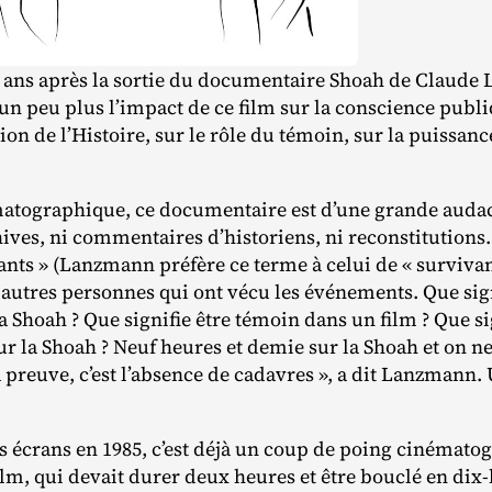
e ans après la sortie du documentaire Shoah de Claud
un peu plus l’impact de ce film sur la conscience publi
 de l’Histoire, sur le rôle du témoin, sur la puissance d
atographique, ce documentaire est d’une grande audace
ives, ni commentaires d’historiens, ni reconstitutions.
ts » (Lanzmann préfère ce terme à celui de « survivant
 autres personnes qui ont vécu les événements. Que sig
la Shoah ? Que signifie être témoin dans un film ? Que s
 la Shoah ? Neuf heures et demie sur la Shoah et on ne
a preuve, c’est l’absence de cadavres », a dit Lanzmann
es écrans en 1985, c’est déjà un coup de poing cinémato
lm, qui devait durer deux heures et être bouclé en dix‐​h