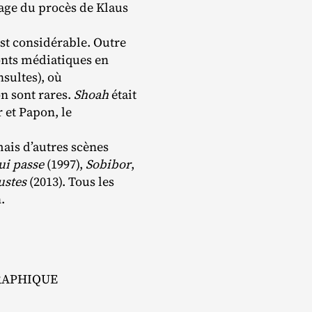
llage du procès de Klaus
est considérable. Outre
ronts médiatiques en
nsultes), où
on sont rares.
Shoah
était
 et Papon, le
mais d’autres scènes
ui passe
(1997),
Sobibor
,
ustes
(2013). Tous les
n.
RAPHIQUE