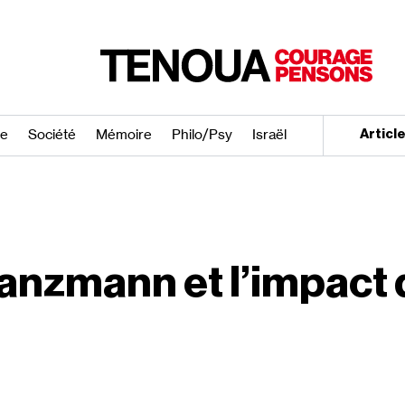
re
Société
Mémoire
Philo/​Psy
Israël
Articl
anzmann et l’impact