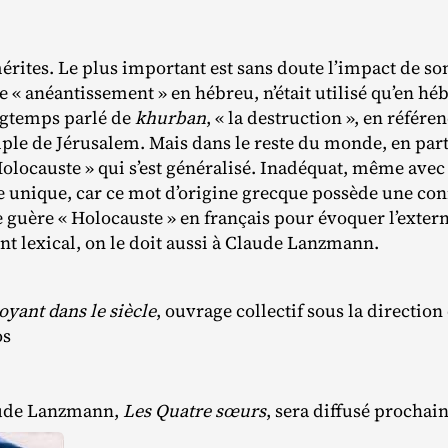
ites. Le plus important est sans doute l’impact de son 
fie « anéantissement » en hébreu, n’était utilisé qu’en hé
ngtemps parlé de
khurban
, « la destruction », en référe
e de Jérusalem. Mais dans le reste du monde, en partic
Holocauste » qui s’est généralisé. Inadéquat, même ave
e unique, car ce mot d’origine grecque possède une conn
e guère « Holocauste » en français pour évoquer l’exter
nt lexical, on le doit aussi à Claude Lanzmann.
oyant dans le siècle
, ouvrage collectif sous la direction
os
aude Lanzmann,
Les Quatre sœurs
, sera diffusé prochai