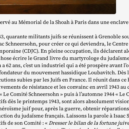
onservé au Mémorial de la Shoah à Paris dans une enclav
943, quarante militants juifs se réunissent à Grenoble s
aac Schneersohn, pour créer ce qui deviendra, le Cent
poraine (CDJC). En pleine occupation, ils déclarent al
chose écrire le Grand livre du martyrologe du judaïsme
 62 ans, c’est un industriel qui a été prospère avant l’o
fondateur du mouvement hassidique Loubavitch. Dès la 
utions subies par les Juifs en France. Il réunit dans c
vements de résistance et les convainc en avril 1943 au 
d « Le Comité Schneersohn » puis à l’automne 1944 « Le 
ectifs dès le printemps 1943, sont alors absolument visio
éroïsme juif pour, après la guerre, obtenir réparations 
uction du judaïsme français. Laissons la parole à Isaac
tifs de son Comité : «
Dresser le bilan de la fortune juiv