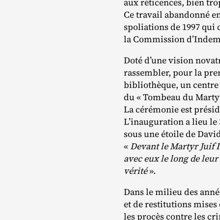
aux réticences, bien tro
Ce travail abandonné en 
spoliations de 1997 qui
la Commission d’Indemni
Doté d’une vision novatr
rassembler, pour la pre
bibliothèque, un centre
du « Tombeau du Martyr 
La cérémonie est présid
L’inauguration a lieu l
sous une étoile de Davi
«
Devant le Martyr Juif 
avec eux le long de leur
vérité
».
Dans le milieu des anné
et de restitutions mises
les procès contre les c