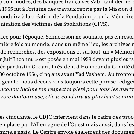
p commodes, des banques françaises s’abritant derrière 
1955 fut à l’origine des travaux repris par la Mission d
 conduira à la création de la Fondation pour la Mémoire
sation des Victimes des Spoliations (CIVS).
ice pour l’époque, Schneerson ne souhaite pas en rester
mière fois au monde, dans un même lieu, les archives 
 de recherches, des expositions et surtout, un « Mémori
Juif Inconnu » est posée en mai 1953 devant plusieurs
ée par Justin Godart, Président d’Honneur du Comité d
e 30 octobre 1956, cinq ans avant Yad Vashem. Au fronto
d géante, nous découvrons toujours cette phrase rédigée
Inconnu incline ton respect ta piété pour tous les mar
 voie douloureuse, elle te conduira au plus haut sommet
es cinquante, le CDJC intervient dans le cadre des pr
 en place par l’Allemagne de l’Ouest mais aussi, dans le
riminels nazis. Le Centre envoie également des documen