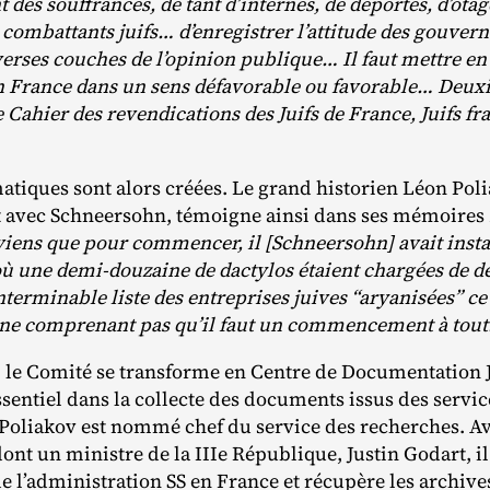
t des souffrances, de tant d’internés, de déportés, d’otages
 combattants juifs… d’enregistrer l’attitude des gouvern
verses couches de l’opinion publique… Il faut mettre en
en France dans un sens défavorable ou favorable… Deuxi
e Cahier des revendications des Juifs de France, Juifs fr
iques sont alors créées. Le grand historien Léon Polia
t avec Schneersohn, témoigne ainsi dans ses mémoires
iens que pour commencer, il [Schneersohn] avait insta
où une demi-douzaine de dactylos étaient chargées de dé
interminable liste des entreprises juives “aryanisées” ce
ne comprenant pas qu’il faut un commencement à tout
s, le Comité se transforme en Centre de Documentatio
ssentiel dans la collecte des documents issus des servi
. Poliakov est nommé chef du service des recherches. A
 dont un ministre de la IIIe République, Justin Godart, i
’administration SS en France et récupère les archives