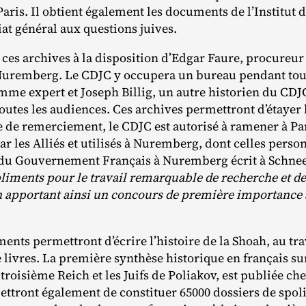
 Paris. Il obtient également les documents de l’Institut 
at général aux questions juives.
ces archives à la disposition d’Edgar Faure, procureur 
 Nuremberg. Le CDJC y occupera un bureau pendant tout
mme expert et Joseph Billig, un autre historien du CD
outes les audiences. Ces archives permettront d’étayer 
tre de remerciement, le CDJC est autorisé à ramener à Pa
r les Alliés et utilisés à Nuremberg, dont celles person
du Gouvernement Français à Nuremberg écrit à Schnee
liments pour le travail remarquable de recherche et d
 apportant ainsi un concours de première importance à
ents permettront d’écrire l’histoire de la Shoah, au tra
 livres. La première synthèse historique en français sur
e troisième Reich et les Juifs de Poliakov, est publiée c
ettront également de constituer 65000 dossiers de spoli