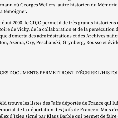
ann où Georges Wellers, autre historien du Mémorial
va témoigner.
début 2000, le CDJC permet à de très grands historiens 
stoire de Vichy, de la collaboration et de la persécution d
que d’omerta des administrations et des Archives natio
xton, Azéma, Ory, Peschanski, Grynberg, Rousso et évi
CES DOCUMENTS PERMETTRONT D’ÉCRIRE L’HISTO
eld trouve les listes des Juifs déportés de France qui l
morial de la déportation des Juifs de France ». Mais c’es
Télex d’Izieu signé par Klaus Barbie qui permet de fair