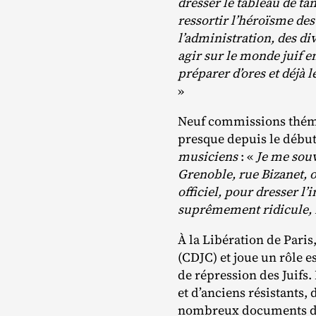
dresser le tableau de tan
ressortir l’héroïsme des
l’administration, des di
agir sur le monde juif 
préparer d’ores et déjà l
»
Neuf commissions thémat
presque depuis le débu
musiciens
: «
Je me souv
Grenoble, rue Bizanet, 
officiel, pour dresser l’
suprêmement ridicule, 
À la Libération de Pari
(CDJC) et joue un rôle e
de répression des Juifs
et d’anciens résistants,
nombreux documents de l