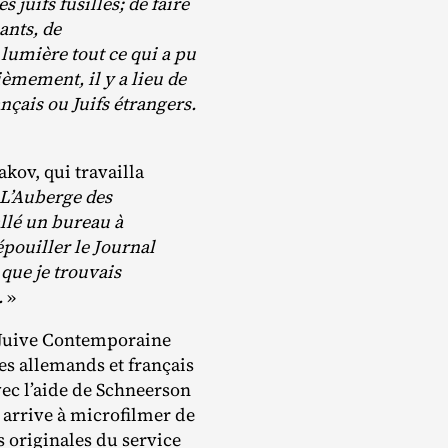
 juifs fusillés; de faire
ants, de
 lumière tout ce qui a pu
èmement, il y a lieu de
ançais ou Juifs étrangers.
kov, qui travailla
L’Auberge des
llé un bureau à
pouiller le Journal
 que je trouvais
.
»
n Juive Contemporaine
ces allemands et français
vec l’aide de Schneerson
l arrive à microfilmer de
 originales du service