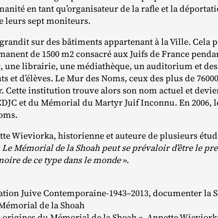
nité en tant qu’organisateur de la rafle et la déportat
de leurs sept moniteurs.
grandit sur des bâtiments appartenant à la Ville. Cela 
manent de 1500 m2 consacré aux Juifs de France pendan
, une librairie, une médiathèque, un auditorium et des 
ts et d’élèves. Le Mur des Noms, ceux des plus de 76000
r. Cette institution trouve alors son nom actuel et devie
CDJC et du Mémorial du Martyr Juif Inconnu. En 2006, l
Noms.
e Wieviorka, historienne et auteure de plusieurs étude
«
Le Mémorial de la Shoah peut se prévaloir d’être le pr
moire de ce type dans le monde
».
tion Juive Contemporaine-1943–2013, documenter la S
 Mémorial de la Shoah
ux origines du Mémorial de la Shoah », Annette Wieviork