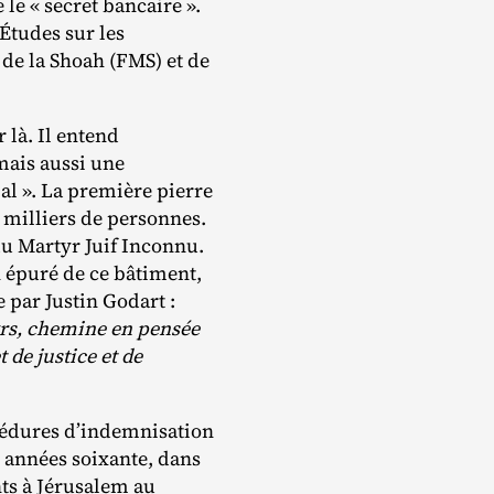
le « secret bancaire ».
’Études sur les
 de la Shoah (FMS) et de
 là. Il entend
mais aussi une
al ». La première pierre
 milliers de personnes.
u Martyr Juif Inconnu.
n épuré de ce bâtiment,
 par Justin Godart :
tyrs, chemine en pensée
 de justice et de
océdures d’indemnisation
s années soixante, dans
ts à Jérusalem au