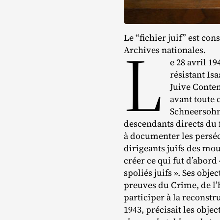
Le “fichier juif” est c
L
Archives nationales.
e 28 avril 1
résistant Is
Juive Contem
avant toute 
Schneersohn a
descendants directs du 
à documenter les perséc
dirigeants juifs des mou
créer ce qui fut d’abor
spoliés juifs ». Ses obj
preuves du Crime, de l’h
participer à la reconstr
1943, précisait les objec