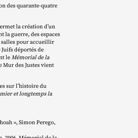
ion des quarante‐​quatre
permet la création d’un
t la guerre, des espaces
salles pour accueillir
 Juifs déportés de
nt le
Mémorial de la
e Mur des Justes vient
s sur l’histoire du
emier et longtemps la
hoah », Simon Perego,
a, 2006, Mémorial de la