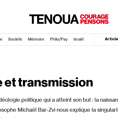
re
Société
Mémoire
Philo/​Psy
Israël
Articl
 et transmission
éologie politique qui a atteint son but : la naissa
ilosophe Michaël Bar‐​Zvi nous explique la singular