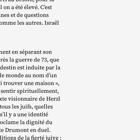
 on a été élevé. C’est
nnes et de questions
omme les autres. Israël
mment en séparant son
rès la guerre de 73, que
 destin est induite par la
rs le monde au nom d’un
ci trouver une maison »,
 sentir spirituellement,
xte visionnaire de Herzl
ous les juifs, quelles
’il y a une identité
proclame la dignité du
mite Drumont en duel.
ions de la fierté juive :