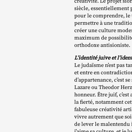
créativité. Le projet sio
siècle, essentiellement p
pour le comprendre, le 
permettre à une traditio
créer une culture moder
maximum de possibilités
orthodoxe antisioniste.
L’identité juive et l’ide
Le judaïsme n’est pas ta
et entre en contradictio
d’appartenance, c’est s
Lazare ou Theodor Herzl
honneur. Être juif, c’est
la fierté, notamment cet
fabuleuse créativité arti
vivre autrement que soi
de lever le malentendu i
j’aime sa culture, et je