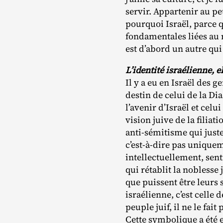
servir. Appartenir au peu
pourquoi Israël, parce q
fondamentales liées au 
est d’abord un autre qui 
L’identité israélienne, el
Il y a eu en Israël des 
destin de celui de la Di
l’avenir d’Israël et celu
vision juive de la filia
anti‐​sémitisme qui just
c’est-à-dire pas uniquem
intellectuellement, sent
qui rétablit la noblesse 
que puissent être leurs s
israélienne, c’est celle 
peuple juif, il ne le fa
Cette symbolique a été e