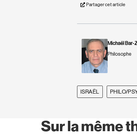
Partager cet article
Michaël Bar-Z
Philosophe
ISRAËL
PHILO/PS
Sur la même t