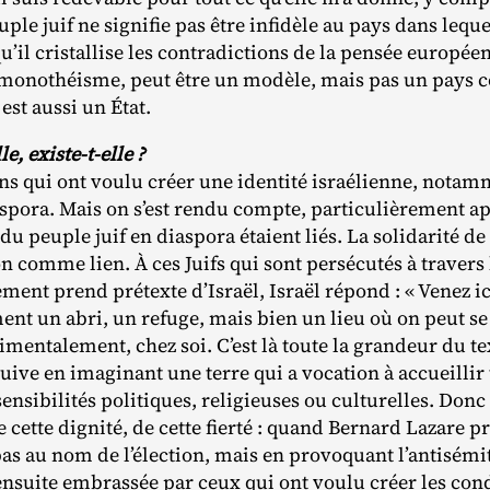
ple juif ne signifie pas être infidèle au pays dans lequel
u’il cristallise les contradictions de la pensée europée
monothéisme, peut être un modèle, mais pas un pays c
est aussi un État.
le, existe-t-elle ?
gens qui ont voulu créer une identité israélienne, nota
aspora. Mais on s’est rendu compte, particulièrement ap
i du peuple juif en diaspora étaient liés. La solidarité de
tion comme lien. À ces Juifs qui sont persécutés à trave
ement prend prétexte d’Israël, Israël répond : « Venez i
ent un abri, un refuge, mais bien un lieu où on peut se
imentalement, chez soi. C’est là toute la grandeur du te
juive en imaginant une terre qui a vocation à accueillir t
ensibilités politiques, religieuses ou culturelles. Donc s
de cette dignité, de cette fierté : quand Bernard Lazare 
it pas au nom de l’élection, mais en provoquant l’antisé
nsuite embrassée par ceux qui ont voulu créer les condit