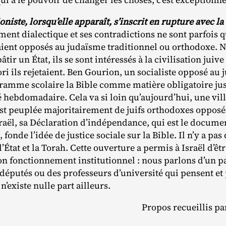
oniste, lorsqu’elle apparaît, s’inscrit en rupture avec la
ent dialectique et ses contradictions ne sont parfois 
étaient opposés au judaïsme traditionnel ou orthodoxe. 
bâtir un État, ils se sont intéressés à la civilisation jui
ori ils rejetaient. Ben Gourion, un socialiste opposé au
ramme scolaire la Bible comme matière obligatoire jusq
é hebdomadaire. Cela va si loin qu’aujourd’hui, une v
, est peuplée majoritairement de juifs orthodoxes opposés
raël, sa Déclaration d’indépendance, qui est le documen
 fonde l’idée de justice sociale sur la Bible. Il n’y a pas
l’État et la Torah. Cette ouverture a permis à Israël d’ê
 son fonctionnement institutionnel : nous parlons d’un p
 députés ou des professeurs d’université qui pensent et
 n’existe nulle part ailleurs.
Propos recueillis p