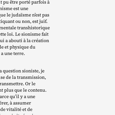
 pu être porté parfois à
onisme est une
ue le judaïsme n’est pas
tiquant ou non, est juif.
amentale transhistorique
tte loi. Le sionisme fait
ui a abouti à la création
lle et physique du
 a une terre.
 question sioniste, je
rise de la transmission,
ransmettre. Or le
nt plus que le contenu.
arce qu’il y a une
érer, à assumer
e vitalité et de