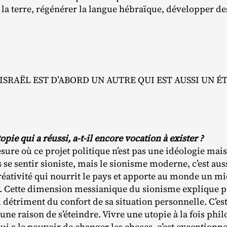
la terre, régénérer la langue hébraïque, développer des
ISRAËL EST D’ABORD UN AUTRE QUI EST AUSSI UN É
opie qui a réussi, a-t-il encore vocation à exister ?
ure où ce projet politique n’est pas une idéologie mai
 se sentir sioniste, mais le sionisme moderne, c’est auss
 créativité qui nourrit le pays et apporte au monde un mi
n. Cette dimension messianique du sionisme explique p
au détriment du confort de sa situation personnelle. C’e
ne raison de s’éteindre. Vivre une utopie à la fois phil
qui a le pouvoir de changer les choses, c’est exceptionne