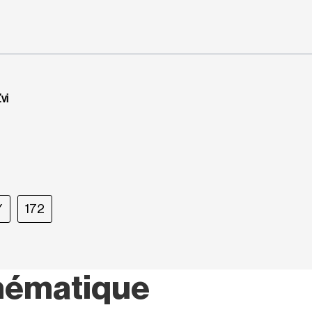
vi
Y
172
hématique