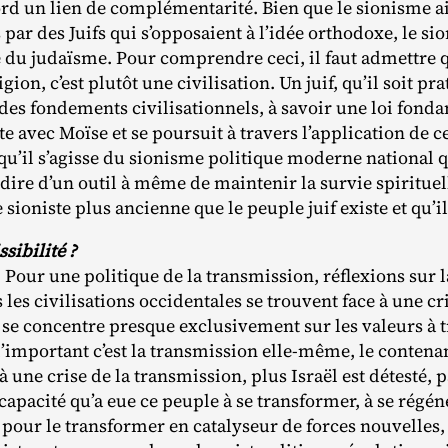
ord un lien de complémentarité. Bien que le sionisme ait
 par des Juifs qui s’opposaient à l’idée orthodoxe, le si
 du judaïsme. Pour comprendre ceci, il faut admettre q
gion, c’est plutôt une civilisation. Un juif, qu’il soit pra
des fondements civilisationnels, à savoir une loi fond
e avec Moïse et se poursuit à travers l’application de ce
, qu’il s’agisse du sionisme politique moderne national q
-à-dire d’un outil à même de maintenir la survie spiritue
e sioniste plus ancienne que le peuple juif existe et qu’il
sibilité ?
Pour une politique de la transmission, réflexions sur la
s les civilisations occidentales se trouvent face à une c
e concentre presque exclusivement sur les valeurs à t
’important c’est la transmission elle‐​même, le contena
 à une crise de la transmission, plus Israël est détesté, p
apacité qu’a eue ce peuple à se transformer, à se régén
pour le transformer en catalyseur de forces nouvelles, d