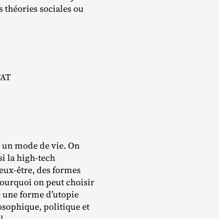
 théories sociales ou
TAT
s un mode de vie. On
i la high‐​tech
eux‐​être, des formes
ourquoi on peut choisir
st une forme d’utopie
osophique, politique et
l.