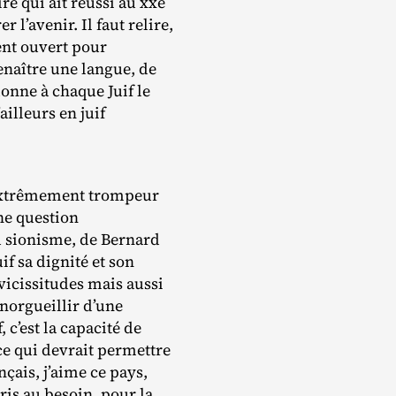
ire qui ait réussi au xxe
 l’avenir. Il faut relire,
ent ouvert pour
renaître une langue, de
onne à chaque Juif le
illeurs en juif
st extrêmement trompeur
une question
du sionisme, de Bernard
 sa dignité et son
 vicissitudes mais aussi
enorgueillir d’une
 c’est la capacité de
e qui devrait permettre
nçais, j’aime ce pays,
pris au besoin, pour la