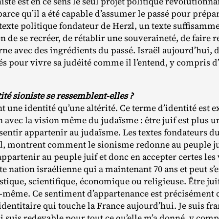
niste est en ce sens le seul projet politique révolutionna
arce qu’il a été capable d’assumer le passé pour préparer
texte politique fondateur de Herzl, un texte suffisamm
n de se recréer, de rétablir une souveraineté, de faire 
ne avec des ingrédients du passé. Israël aujourd’hui, d
 pour vivre sa judéité comme il l’entend, y compris d’a
ntité sioniste se ressemblent-elles ?
nt une identité qu’une altérité. Ce terme d’identité e
n avec la vision même du judaïsme : être juif est plus 
e sentir appartenir au judaïsme. Les textes fondateurs 
, montrent comment le sionisme redonne au peuple juif
 appartenir au peuple juif et donc en accepter certes les
te nation israélienne qui a maintenant 70 ans et peut s’
stique, scientifique, économique ou religieuse. Être juif,
‐​même. Ce sentiment d’appartenance est précisément c
dentitaire qui touche la France aujourd’hui. Je suis fra
 lui suis redevable pour tout ce qu’elle m’a donné, y com