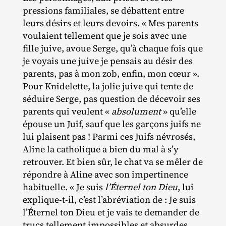
pressions familiales, se débattent entre
leurs désirs et leurs devoirs. « Mes parents
voulaient tellement que je sois avec une
fille juive, avoue Serge, qu’à chaque fois que
je voyais une juive je pensais au désir des
parents, pas à mon zob, enfin, mon cœur ».
Pour Knidelette, la jolie juive qui tente de
séduire Serge, pas question de décevoir ses
parents qui veulent «
absolument
» qu’elle
épouse un Juif, sauf que les garçons juifs ne
lui plaisent pas ! Parmi ces Juifs névrosés,
Aline la catholique a bien du mal à s’y
retrouver. Et bien sûr, le chat va se mêler de
répondre à Aline avec son impertinence
habituelle. « Je suis
l’Éternel ton Dieu
, lui
explique‐​t‐​il, c’est l’abréviation de : Je suis
l’Éternel ton Dieu et je vais te demander de
trucs tellement impossibles et absurdes