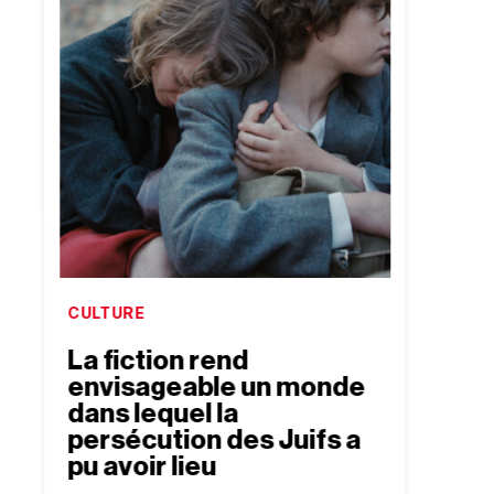
CULTURE
CULTU
La fiction rend
Le r
envisageable un monde
Lem
dans lequel la
Antoine
persécution des Juifs a
3
min
pu avoir lieu