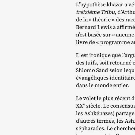
L’hypothèse khazar a vé
treizième Tribu
, d’Arth
de la « théorie » des rac
Bernard Lewis a affirmé
n’est basée sur « aucune
livre de « programme an
Il est ironique que l’arg
des Juifs, soit retourné
Shlomo Sand selon lequel
évangéliques identitair
dans le monde entier.
Le volet le plus récent 
e
XX
siècle. Le consensu
les Ashkénazes) partage
d’autres termes, les As
sépharades. Le cherche