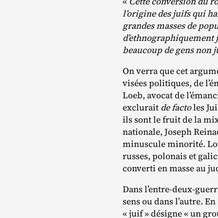
«
Cette conversion du r
l’origine des juifs qui 
grandes masses de popul
d’ethnographiquement ju
beaucoup de gens non jui
On verra que cet argument
visées politiques, de l’é
Loeb, avocat de l’émanci
exclurait
de facto
les Ju
ils sont le fruit de la 
nationale, Joseph Reinac
minuscule minorité. Lors
russes, polonais et gali
converti en masse au j
Dans l’entre-deux-guerr
sens ou dans l’autre. En
« juif » désigne « un gr