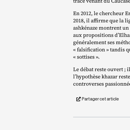
trace venant du Caucas
En 2012, le chercheur Er
2018, il affirme que la 
ashkénaze montrent un 
aux propositions d’Elhai
généralement ses méthod
« falsification » tandis 
« sottises ».
Le débat reste ouvert ; i
l’hypothèse khazar rest
controverses passionné
Partager cet article