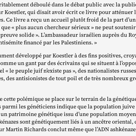
ritablement déboulé dans le débat public avec la publi
ur Koestler, qui disait avoir écrit ce livre pour atténuer
es. Ce livre a reçu un accueil plutôt froid de la part d’u
 que « plus aucun chercheur sérieux » ne peut soutenir
 preuve solide ». L’ambassadeur israélien auprès du Roy
tisémite financé par les Palestiniens. »
ument développé par Koestler à des fins positives, croyait
 comme un gant par des écrivains qui se situent à l’oppo
 « le peuple juif n’existe pas », des nationalistes russe
es, des antisionistes de tout poil et de très nombreux 
de cette polémique se place sur le terrain de la génétiqu
s parmi les généticiens indique que la population juiv
 un patrimoine génétique issu d’une population moyen‐
hkénazes sont génétiquement liés à un ancêtre oriental
ur Martin Richards conclut même que l’ADN ashkénaze