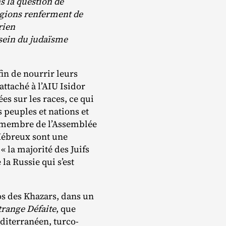
 la question de
régions renferment de
rien
 sein du judaïsme
fin de nourrir leurs
attaché à l’AIU Isidor
es sur les races, ce qui
es peuples et nations et
 et membre de l’Assemblée
 Hébreux sont une
« la majorité des Juifs
la Russie qui s’est
os des Khazars, dans un
trange Défaite
, que
diterranéen, turco‐​