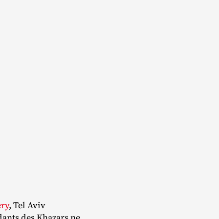
ery
, Tel Aviv
ndants des Khazars ne