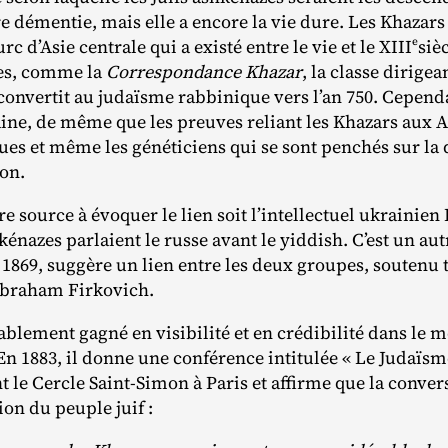
re démentie, mais elle a encore la vie dure. Les Khazars
e
c d’Asie centrale qui a existé entre le vie et le XIII
siè
es, comme la
Correspondance Khazar
, la classe dirige
convertit au judaïsme rabbinique vers l’an 750. Cependa
aine, de même que les preuves reliant les Khazars aux 
ues et même les généticiens qui se sont penchés sur la
ion.
e source à évoquer le lien soit l’intellectuel ukrainien
kénazes parlaient le russe avant le yiddish. C’est un au
1869, suggère un lien entre les deux groupes, soutenu t
Abraham Firkovich.
ablement gagné en visibilité et en crédibilité dans le 
n 1883, il donne une conférence intitulée « Le Judaïs
le Cercle Saint‐​Simon à Paris et affirme que la conver
ion du peuple juif :