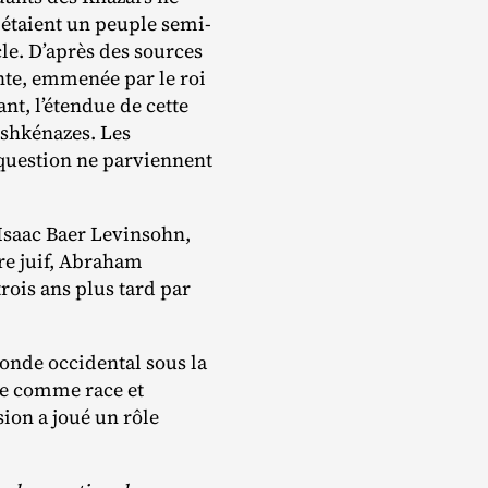
 étaient un peuple semi‐​
cle. D’après des sources
ante, emmenée par le roi
nt, l’étendue de cette
Ashkénazes. Les
 question ne parviennent
 Isaac Baer Levinsohn,
tre juif, Abraham
rois ans plus tard par
monde occidental sous la
me comme race et
sion a joué un rôle