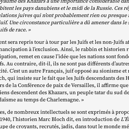
oyaume des Khazars a une importance considérable dans
habitent les pays danubiens et le midi de la Russie. Ces 
ations juives qui n’ont probablement rien ou presque 
if. Une circonstance particulière a dû amener dans le
fs de race. »
 sera repris tour à tour par les Juifs et les non‐​Juifs a
mancipation à l’exclusion. Ainsi, le rabbin et historien r
pation, remet en cause l’idée que les nations sont fondé
ifs. Au contraire, dit‐​il, ils ne sont pas différents d’autr
mixité. C’est un autre Français, juif opposé au sionisme
h, qui insiste sur le fait que les Juifs descendants des
 de la Conférence de paix de Versailles, il affirme que 
ciens descendent des Khazars, un peuple tatar du sud de 
udaïsme au temps de Charlemagne. »
es, de nombreux intellectuels se sont exprimés à prop
 1940, l’historien Marc Bloch dit, en introduction de
L’É
oupe de croyants, recrutés, jadis, dans tout le monde mé