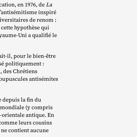
cation, en 1976, de
La
 l’antisémitisme inspiré
niversitaires de renom :
 cette hypothèse qui
aume‐​Uni a qualifié le
‐​il, pour le bien‐​être
sé politiquement :
s, des Chrétiens
groupuscules antisémites
e depuis la fin du
e mondiale (y compris
​orientale antique. En
, comme leurs cousins
 ne contient aucune