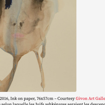
, 2016, Ink on paper, 76x57cm – Courtesy
Givon Art Gall
selon laquelle les Juifs ashkénazes seraient les desce