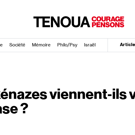
re
Société
Mémoire
Philo/​Psy
Israël
Articl
énazes viennent‐​ils 
se ?