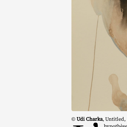
©
Udi Charka
, Untitled
hypothèse 