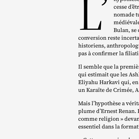
L’
cesse d’êt
nomade tur
médiéval
Bulan, se 
conversion reste incert
historiens, anthropolog
pas à confirmer la filiat
Il semble que la premièr
qui estimait que les Ash
Eliyahu Harkavi qui, en 
un Karaïte de Crimée, 
Mais l’hypothèse a vérit
plume d’Ernest Renan. E
comme religion » devant 
essentiel dans la format