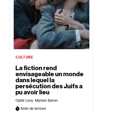
CULTURE
CULTU
La fiction rend
Le r
envisageable un monde
Lem
dans lequel la
Antoine
persécution des Juifs a
3
min
pu avoir lieu
Ophir Levy
Myriam Baron
8
min de lecture