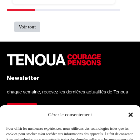
Voir tout
Newsletter
chaque semaine, recevez les dernières actualités de Tenoua
S'inscrire
Gérer le consentement
À propos
Réseaux sociaux
Pour offrir les meilleures expériences, nous utilisons des technologies telles que les
cookies pour stocker et/ou accéder aux informations des appareils. Le fait de consentir
Qui sommes-nous
X
à ces technologies nous permettra de traiter des données telles que le comportement de