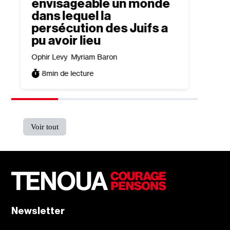
envisageable un monde
Lem
dans lequel la
Antoine
persécution des Juifs a
3
min
pu avoir lieu
Ophir Levy
Myriam Baron
8
min de lecture
Voir tout
Newsletter