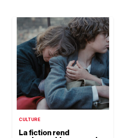
CULTURE
CULTU
La fiction rend
Le r