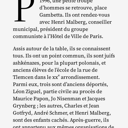
P
1996, une petite troupe
d’hommes se retrouve, place
Gambetta. Ils ont rendez‐​vous
avec Henri Malberg, conseiller
municipal, président du groupe
communiste à l’Hôtel de Ville de Paris.
Assis autour de la table, ils se connaissent
tous. Ils ont un point commun, ils sont juifs
ashkénazes, pour la plupart polonais, et
anciens élèves de l’école de la rue de
e
Tlemcen dans le xx
arrondissement.
Parmi eux, trois sont d’anciens déportés,
Léon Ziguel, partie civile au procès de
Maurice Papon, Jo Nisenman et Jacques
Grynberg ; les autres, Charles et Jean
Gotfryd, André Schmer, et Henri Malberg,
sont des enfants cachés. Après‐​guerre, ils
ont appartenu aux mêmes organisations de