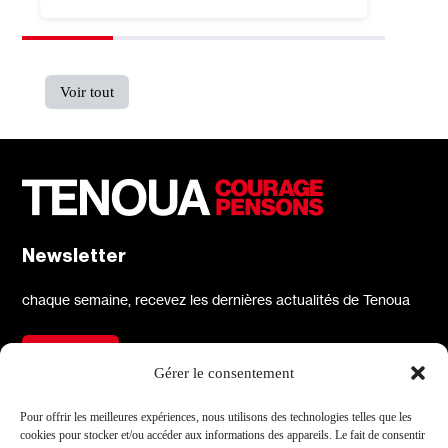
Voir tout
Newsletter
chaque semaine, recevez les dernières actualités de Tenoua
S'inscrire
Gérer le consentement
À propos
Réseaux sociaux
Pour offrir les meilleures expériences, nous utilisons des technologies telles que les
cookies pour stocker et/ou accéder aux informations des appareils. Le fait de consentir
Qui sommes-nous
X