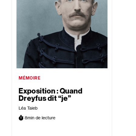
MÉMOIRE
CULTU
a
Exposition : Quand
“A R
Dreyfus dit “je”
par l
Léa Taieb
Victori
8
min de lecture
3
min