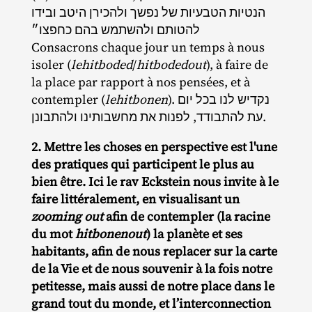
הנטיות הטבעיות של נפשך ולהכירן היטב ובידו
להטותם ולהשתמש בהם כחפצו״
Consacrons chaque jour un temps à nous
isoler (
lehitboded
/​
hitbodedout
), à faire de
la place par rapport à nos pensées, et à
contempler (
lehitbonen
). נקדיש לנו בכל יום
עת להתבודד, לפנות את מחשבותינו ולהתבונן.
2. Mettre les choses en perspective est l'une
des pratiques qui participent le plus au
bien être. Ici le rav Eckstein nous invite à le
faire littéralement, en visualisant un
zooming out
afin de contempler (la racine
du mot
hitbonenout
) la planète et ses
habitants, afin de nous replacer sur la carte
de la Vie et de nous souvenir à la fois notre
petitesse, mais aussi de notre place dans le
grand tout du monde, et l’interconnection