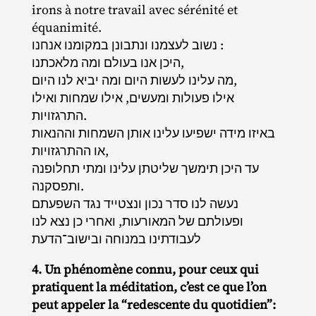
irons à notre travail avec sérénité et
équanimité.
נשוב לעצמנו ונתבונן במקומנו אנחנו :
היכן אנו בעולם ומה מלאכתנו,
מה עלינו לעשות היום ומה יביא לנו היום,
אילו פעולות ומעשים, אילו שמחות ואילו
התרגזויות.
באיזו מידה ישפיעו עלינו אותן השמחות וההנאות
או ההתרגזויות,
עד היכן תימשך שליטתן עלינו ומתי תחלופנה
ותפסקנה.
נעשה לנו סדר נכון ונצטייד נגד השפעתם
ופעולתם של המאורעות, ואחרי כן נצא לנו
לעבודתינו במנוחה ובישוב־הדעת
4. Un phénomène connu, pour ceux qui
pratiquent la méditation, c’est ce que l’on
peut appeler la “redescente du quotidien”: