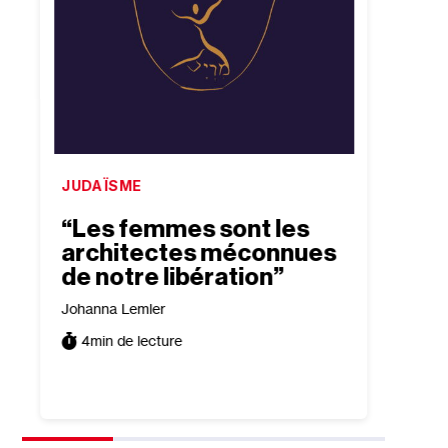
JUDAÏSME
ISRAË
“Les femmes sont les
“Bea
architectes méconnues
conf
de notre libération”
exis
tour
Johanna Lemler
trad
4
min de lecture
Tomer P
5
min