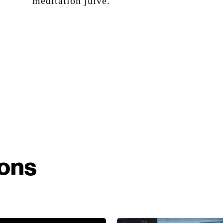
méditation juive.
ions