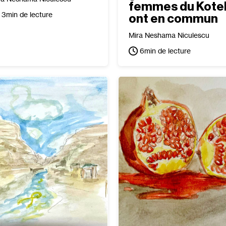
femmes du Kote
3
min de lecture
ont en commun
Mira Neshama Niculescu
6
min de lecture