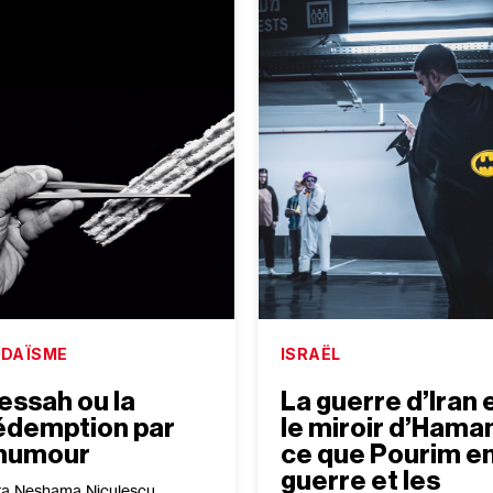
UDAÏSME
ISRAËL
essah ou la
La guerre d’Iran 
édemption par
le miroir d’Haman
’humour
ce que Pourim e
guerre et les
ra Neshama Niculescu