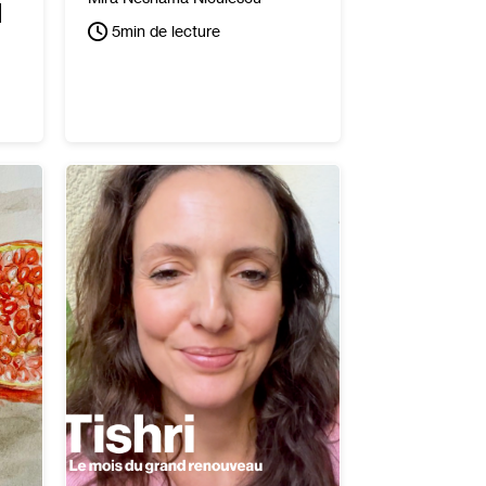
l
5
min de lecture