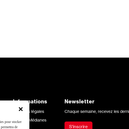
aux
Informations
Newsletter
Mentions légales
Chaque semaine, recevez les derni
Site par Médianes
kies pour stocker
S'inscrire
s permettra de