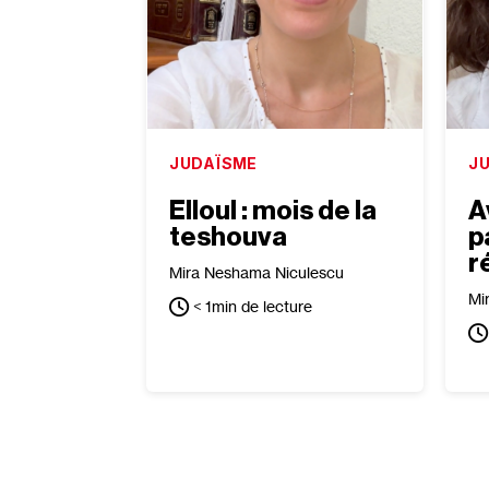
JUDAÏSME
J
Elloul : mois de la
A
teshouva
p
r
Mira Neshama Niculescu
Mi
< 1
min de lecture