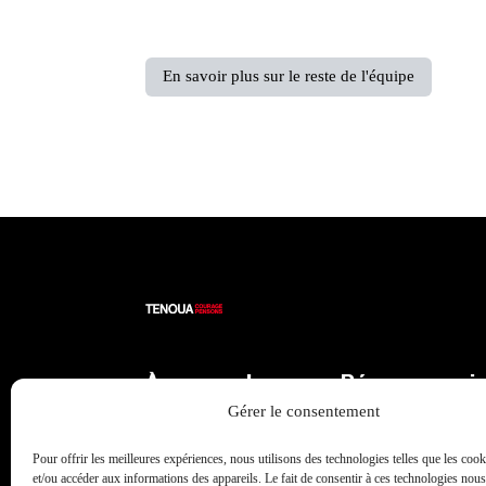
En savoir plus sur le reste de l'équipe
À propos de
Réseaux soci
Tenoua
Gérer le consentement
X
Qui sommes-nous
Facebook
Pour offrir les meilleures expériences, nous utilisons des technologies telles que les coo
L'équipe
et/ou accéder aux informations des appareils. Le fait de consentir à ces technologies nou