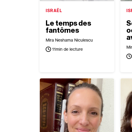
ISRAËL
IS
Le temps des
S
fantômes
o
a
Mira Neshama Niculescu
Mi
11
min de lecture