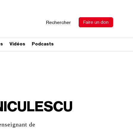
Faire un don
Rechercher
es
Vidéos
Podcasts
NICULESCU
enseignant de