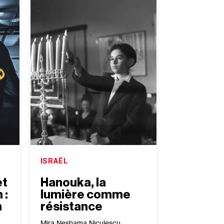
ISRAËL
et
Hanouka, la
 :
lumière comme
n
résistance
Mira Neshama Niculescu