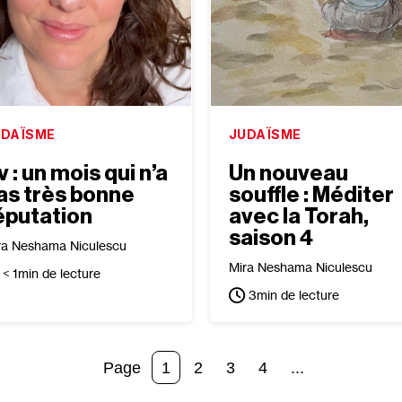
UDAÏSME
JUDAÏSME
v : un mois qui n’a
Un nouveau
as très bonne
souffle : Méditer
éputation
avec la Torah,
saison 4
ra Neshama Niculescu
Mira Neshama Niculescu
< 1
min de lecture
3
min de lecture
1
2
3
4
...