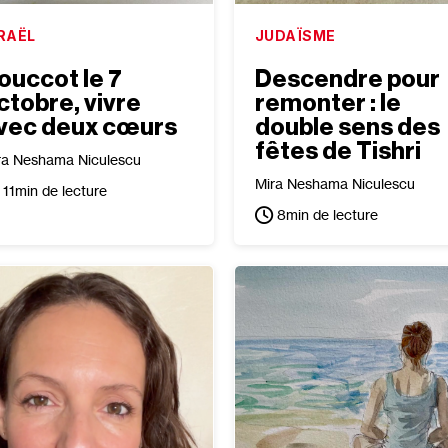
RAËL
JUDAÏSME
ouccot le 7
Descendre pour
ctobre, vivre
remonter : le
vec deux cœurs
double sens des
fêtes de Tishri
ra Neshama Niculescu
Mira Neshama Niculescu
11
min de lecture
8
min de lecture