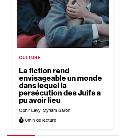
CULTURE
CULTU
La fiction rend
Le r
envisageable un monde
Lem
dans lequel la
Antoine
persécution des Juifs a
3
min
pu avoir lieu
Ophir Levy
Myriam Baron
8
min de lecture