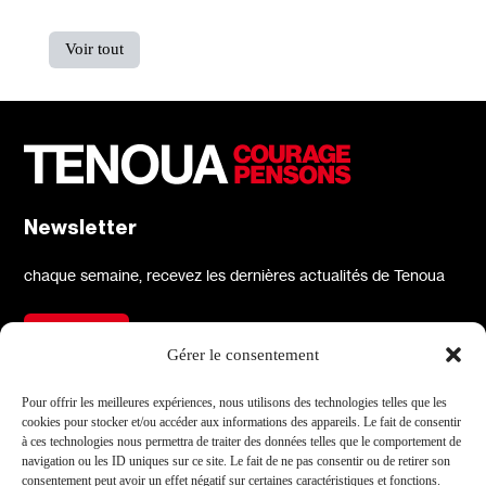
Voir tout
Newsletter
chaque semaine, recevez les dernières actualités de Tenoua
S'inscrire
Gérer le consentement
À propos
Réseaux sociaux
Pour offrir les meilleures expériences, nous utilisons des technologies telles que les
cookies pour stocker et/ou accéder aux informations des appareils. Le fait de consentir
Qui sommes-nous
X
à ces technologies nous permettra de traiter des données telles que le comportement de
navigation ou les ID uniques sur ce site. Le fait de ne pas consentir ou de retirer son
L'équipe
Facebook
consentement peut avoir un effet négatif sur certaines caractéristiques et fonctions.