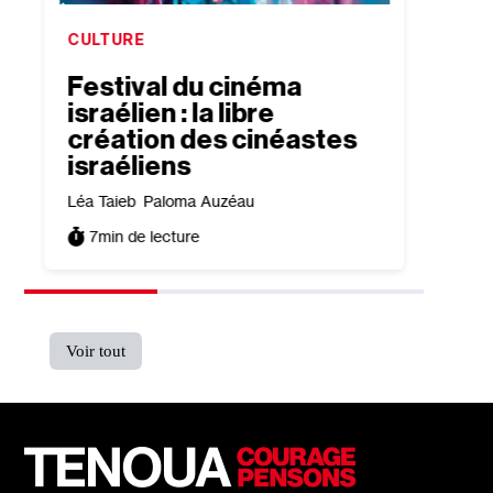
CULTURE
CULTU
Festival du cinéma
“Ce 
t
israélien : la libre
de t
création des cinéastes
guer
israéliens
d’au
Léa Taieb
Paloma Auzéau
Norbert
7
min de lecture
6
min
Voir tout