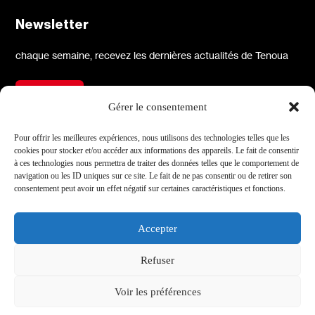
Newsletter
chaque semaine, recevez les dernières actualités de Tenoua
S'inscrire
Gérer le consentement
À propos
Réseaux sociaux
Pour offrir les meilleures expériences, nous utilisons des technologies telles que les
cookies pour stocker et/ou accéder aux informations des appareils. Le fait de consentir
Qui sommes-nous
X
à ces technologies nous permettra de traiter des données telles que le comportement de
navigation ou les ID uniques sur ce site. Le fait de ne pas consentir ou de retirer son
L'équipe
Facebook
consentement peut avoir un effet négatif sur certaines caractéristiques et fonctions.
Les partenaires
Instagram
Contact
Linkedin
Accepter
Archives
Youtube
Refuser
TikTok
Informations
Voir les préférences