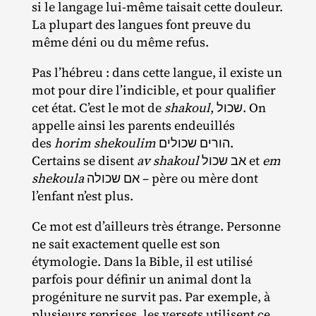
si le langage lui‐​même taisait cette douleur.
La plupart des langues font preuve du
même déni ou du même refus.
Pas l’hébreu : dans cette langue, il existe un
mot pour dire l’indicible, et pour qualifier
cet état. C’est le mot de
shakoul
,
שכול. On
appelle ainsi les parents endeuillés
des
horim shekoulim
הורים שכולים.
Certains se disent
av shakoul
אב שכול et
em
shekoula
אם שכולה – père ou mère dont
l’enfant n’est plus.
Ce mot est d’ailleurs très étrange. Personne
ne sait exactement quelle est son
étymologie. Dans la Bible, il est utilisé
parfois pour définir un animal dont la
progéniture ne survit pas. Par exemple, à
plusieurs reprises, les versets utilisent ce