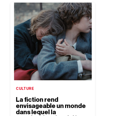
CULTURE
CULTU
La fiction rend
Le r
envisageable un monde
Lem
dans lequel la
Antoine