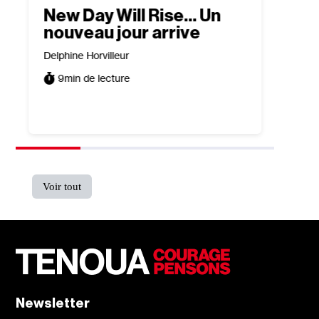
New Day Will Rise… Un
Ant
nouveau jour arrive
mond
fata
Delphine Horvilleur
Marc K
9
min de lecture
4
min
Voir tout
Newsletter