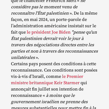
que le chancelier Friedrich Merz «
ne
considère pas le moment venu de
reconnaître l'État palestinien
». De la même
façon, en mai 2024, un porte‐​parole de
l’administration américaine insistait sur le
fait que
le président Joe Biden
"pense qu'un
État palestinien devrait voir le jour à
travers des négociations directes entre les
parties et non à travers des reconnaissances
unilatérales
».
Certains pays posent des conditions à cette
reconnaissance. Ces conditions sont posées
vis‐​à‐​vis d’Israël, comme
le Premier
ministre britannique Keir Starmer
qui
annonçait fin juillet son intention de
reconnaissance «
à moins que le
gouvernement israélien ne prenne des
mesures substantielles pour mettre fin à la