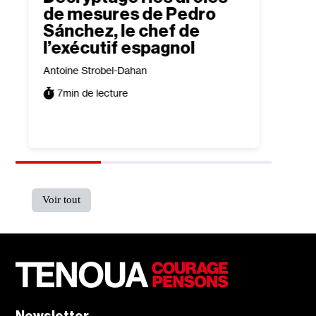
de mesures de Pedro
envi
Sánchez, le chef de
est 
l’exécutif espagnol
l’in
Ces 
Antoine Strobel-Dahan
mort
7
min de lecture
Dani El
12
mi
Voir tout
Newsletter