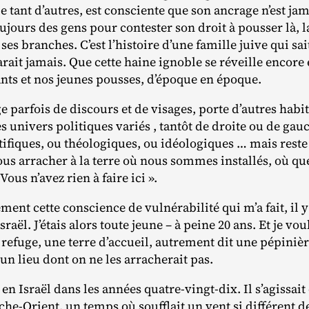
 tant d’autres, est consciente que son ancrage n’est ja
oujours des gens pour contester son droit à pousser là, 
 ses branches. C’est l’histoire d’une famille juive qui sa
rait jamais. Que cette haine ignoble se réveille encore
ants et nos jeunes pousses, d’époque en époque.
 parfois de discours et de visages, porte d’autres habits
des univers politiques variés , tantôt de droite ou de gau
ifiques, ou théologiques, ou idéologiques … mais reste l
us arracher à la terre où nous sommes installés, où que s
 Vous n’avez rien à faire ici ».
ément cette conscience de vulnérabilité qui m’a fait, il 
Israël. J’étais alors toute jeune – à peine 20 ans. Et je v
 refuge, une terre d’accueil, autrement dit une pépinièr
 un lieu dont on ne les arracherait pas.
n Israël dans les années quatre‐​vingt‐​dix. Il s’agissai
he‐​Orient, un temps où soufflait un vent si différent de