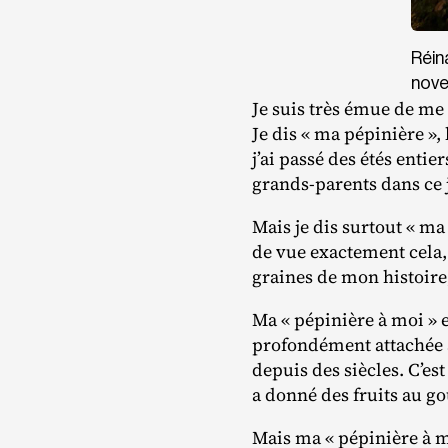
Réin
nove
Je suis très émue de me 
Je dis « ma pépinière »,
j’ai passé des étés enti
grands‐​parents dans ce
Mais je dis surtout « ma
de vue exactement cela, 
graines de mon histoire,
Ma « pépinière à moi » es
profondément attachée à 
depuis des siècles. C’est
a donné des fruits au goû
Mais ma « pépinière à moi