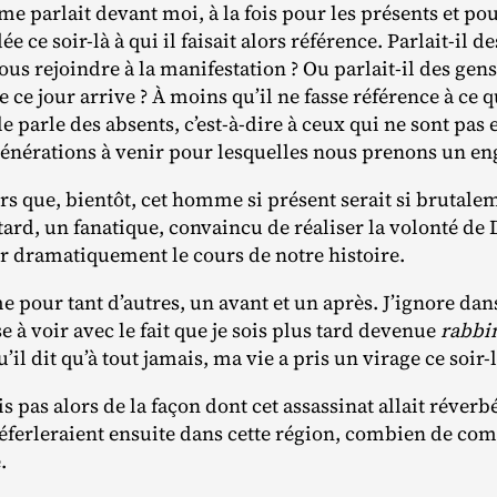
parlait devant moi, à la fois pour les présents et pour
ce soir‐​là à qui il faisait alors référence. Parlait‐​il d
ous rejoindre à la manifestation ? Ou parlait‐​il des gen
 ce jour arrive ? À moins qu’il ne fasse référence à ce q
e parle des absents, c’est-à-dire à ceux qui ne sont pas 
 générations à venir pour lesquelles nous prenons un e
rs que, bientôt, cet homme si présent serait si brutale
rd, un fanatique, convaincu de réaliser la volonté de D
r dramatiquement le cours de notre histoire.
e pour tant d’autres, un avant et un après. J’ignore da
 à voir avec le fait que je sois plus tard devenue
rabbi
’il dit qu’à tout jamais, ma vie a pris un virage ce soir‐l
s pas alors de la façon dont cet assassinat allait réverb
ferleraient ensuite dans cette région, combien de comb
e.