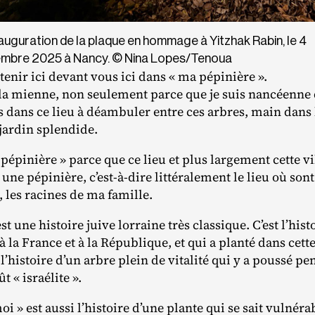
auguration de la plaque en hommage à Yitzhak Rabin, le 4
mbre 2025 à Nancy. © Nina Lopes/​Tenoua
tenir ici devant vous ici dans « ma pépinière ».
 la mienne, non seulement parce que je suis nancéenne d
ers dans ce lieu à déambuler entre ces arbres, main dan
 jardin splendide.
 pépinière » parce que ce lieu et plus largement cette v
une pépinière, c’est-à-dire littéralement le lieu où sont
 les racines de ma famille.
t une histoire juive lorraine très classique. C’est l’hist
la France et à la République, et qui a planté dans cett
 l’histoire d’un arbre plein de vitalité qui y a poussé p
t « israélite ».
 » est aussi l’histoire d’une plante qui se sait vulnérab