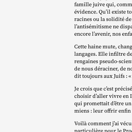
famille juive qui, comme
évidence. Qu’il existe t
racines ou la solidité de
l’antisémitisme ne dispa
encore l’avenir, nos enf
Cette haine mute, change
langages. Elle infiltre 
rengaines pseudo‐​scient
de nous déraciner, de no
dit toujours aux Juifs : «
Je crois que c’est précis
choisir d’aller vivre en 
qui promettait d’être un
miens : leur offrir enfin
Voilà comment j’ai vécu e
particulière pour le Proc