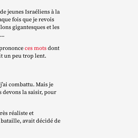
 de jeunes Israéliens à la
aque fois que je revois
llons gigantesques et les
s…
t prononce
ces mots
dont
t un peu trop lent.
 j’ai combattu. Mais je
 devons la saisir, pour
s réaliste et
bataille, avait décidé de