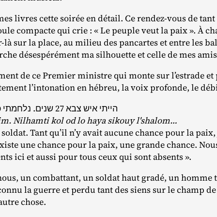
es livres cette soirée en détail. Ce rendez‐​vous de tant
oule compacte qui crie : « Le peuple veut la paix ». À ch
‐​là sur la place, au milieu des pancartes et entre les ba
cherche désespérément ma silhouette et celle de mes ami
ment de ce Premier ministre qui monte sur l’estrade e
tement l’intonation en hébreu, la voix profonde, le débi
הייתי איש צבא 27 שנים. נלחמתי כל עוד לא היה סיכוי לשלום
nim. Nilhamti kol od lo haya sikouy l'shalom…
é soldat. Tant qu’il n’y avait aucune chance pour la paix,
existe une chance pour la paix, une grande chance. Nous
nts ici et aussi pour tous ceux qui sont absents ».
us, un combattant, un soldat haut gradé, un homme trè
onnu la guerre et perdu tant des siens sur le champ de 
 autre chose.