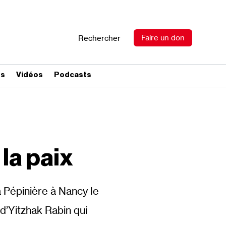
Faire un don
Rechercher
es
Vidéos
Podcasts
la paix
a Pépinière à Nancy le
d’Yitzhak Rabin qui