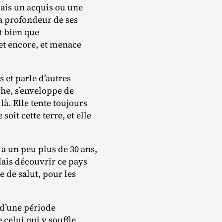
mais un acquis ou une
la profondeur de ses
it bien que
 et encore, et menace
 et parle d’autres
che, s’enveloppe de
à. Elle tente toujours
oit cette terre, et elle
y a un peu plus de 30 ans,
oulais découvrir ce pays
e de salut, pour les
t d’une période
 celui qui y souffle