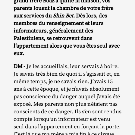
grand frère Boaz a quitté la maison, vos
parents louent la chambre de votre frère
aux services du
Shin Bet
. Dès lors, des
membres du renseignement et leurs
informateurs, généralement des
Palestiniens, se retrouvent dans
l’appartement alors que vous êtes seul avec
eux.
DM -
Je les accueillais, leur servais à boire.
Je savais très bien de quoi il s’agissait et, en
même temps, je ne savais rien. J’avais 15
ans à cette époque, et je n’avais absolument
pas conscience du danger auquel j’avais été
exposé. Mes parents non plus n’étaient pas
conscients de ce danger. Ils s’en sont rendus
compte lorsqu’un informateur est venu
seul dans l’appartement en forçant la porte.
C’est là que ma mère a mis fin à ce cirque.