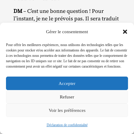
DM
– C’est une bonne question ! Pour
l’instant, je ne le prévois pas. Il sera traduit
dans d’autres langues, en allemand, en
Gérer le consentement
italien, etc. Mais pour l’hébreu je n’ose tout
simplement pas. C’est trop intime. Un jour,
Pour offrir les meilleures expériences, nous utilisons des technologies telles que les
peut‐être.
cookies pour stocker et/ou accéder aux informations des appareils. Le fait de consentir
à ces technologies nous permettra de traiter des données telles que le comportement de
navigation ou les ID uniques sur ce site. Le fait de ne pas consentir ou de retirer son
Partager cet article
consentement peut avoir un effet négatif sur certaines caractéristiques et fonctions.
Accepter
Refuser
Dory Manor
Voir les préférences
Dory Manor est romancier, poète e
t
Déclaration de confidentialité
traducteur israélien.