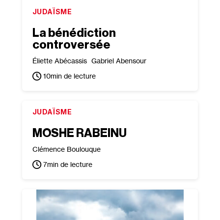
JUDAÏSME
La bénédiction
controversée
Éliette Abécassis
Gabriel Abensour
10
min de lecture
JUDAÏSME
MOSHE RABEINU
Clémence Boulouque
7
min de lecture