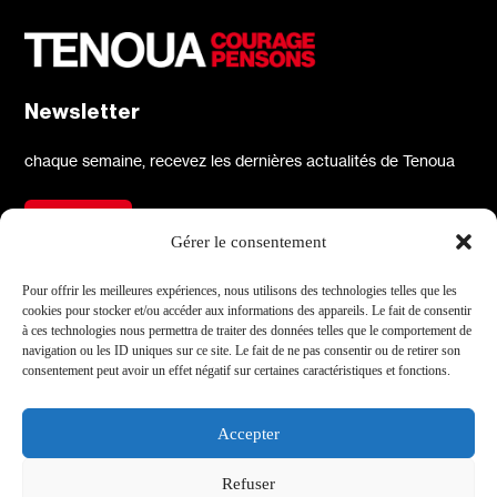
Newsletter
chaque semaine, recevez les dernières actualités de Tenoua
S'inscrire
Gérer le consentement
À propos
Réseaux sociaux
Pour offrir les meilleures expériences, nous utilisons des technologies telles que les
cookies pour stocker et/ou accéder aux informations des appareils. Le fait de consentir
Qui sommes-nous
X
à ces technologies nous permettra de traiter des données telles que le comportement de
navigation ou les ID uniques sur ce site. Le fait de ne pas consentir ou de retirer son
L'équipe
Facebook
consentement peut avoir un effet négatif sur certaines caractéristiques et fonctions.
Les partenaires
Instagram
Contact
Linkedin
Accepter
Archives
Youtube
Refuser
TikTok