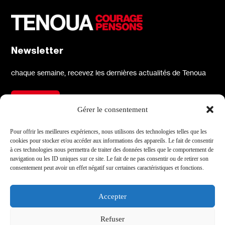
Newsletter
chaque semaine, recevez les dernières actualités de Tenoua
S'inscrire
Gérer le consentement
À propos
Réseaux sociaux
Pour offrir les meilleures expériences, nous utilisons des technologies telles que les
cookies pour stocker et/ou accéder aux informations des appareils. Le fait de consentir
Qui sommes-nous
X
à ces technologies nous permettra de traiter des données telles que le comportement de
navigation ou les ID uniques sur ce site. Le fait de ne pas consentir ou de retirer son
L'équipe
Facebook
consentement peut avoir un effet négatif sur certaines caractéristiques et fonctions.
Les partenaires
Instagram
Contact
Linkedin
Accepter
Archives
Youtube
Refuser
TikTok