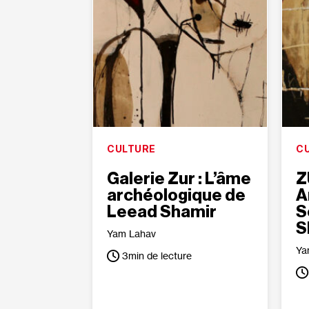
CULTURE
C
Galerie Zur : L’âme
Z
archéologique de
A
Leead Shamir
S
S
Yam Lahav
Ya
3
min de lecture