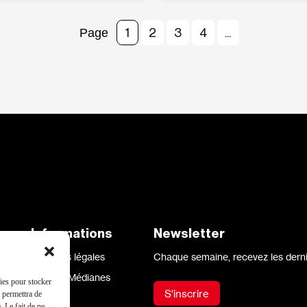
1
2
3
4
...
aux
Informations
Newsletter
Mentions légales
Chaque semaine, recevez les derni
Site par Médianes
kies pour stocker
S'inscrire
s permettra de
. Le fait de ne