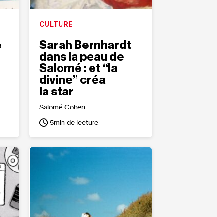
CULTURE
é
Sarah Bernhardt
dans la peau de
Salomé : et “la
divine” créa
la star
Salomé Cohen
5
min de lecture