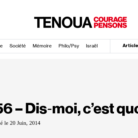
re
Société
Mémoire
Philo/​Psy
Israël
Articl
56 – Dis‐​moi, c’est qu
é le 20 Juin, 2014