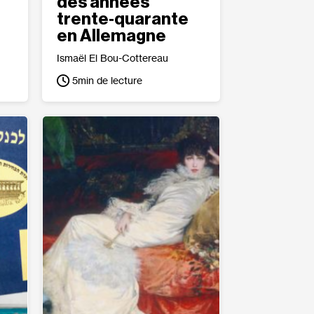
des années
trente‐​quarante
en Allemagne
Ismaël El Bou-Cottereau
5
min de lecture