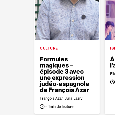
CULTURE
IS
Formules
À
magiques –
l
épisode 3 avec
Eli
une expression
judéo‐​espagnole
de François Azar
François Azar
Julia Lasry
< 1
min de lecture