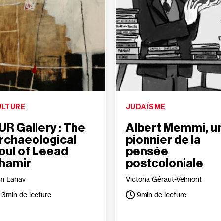
ULTURE
JUDAÏSME
UR Gallery : The
Albert Memmi, u
rchaeological
pionnier de la
oul of Leead
pensée
hamir
postcoloniale
m Lahav
Victoria Géraut-Velmont
3
min de lecture
9
min de lecture