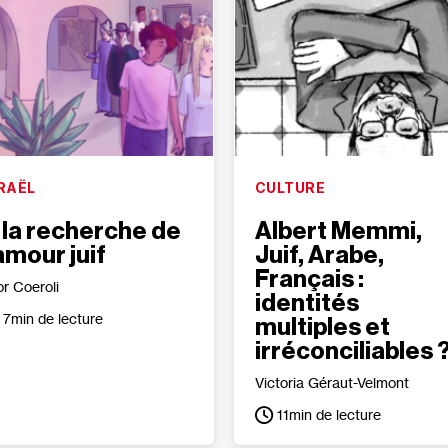
RAËL
CULTURE
 la recherche de
Albert Memmi,
’amour juif
Juif, Arabe,
Français :
or Coeroli
identités
7
min de lecture
multiples et
irréconciliables 
Victoria Géraut-Velmont
11
min de lecture