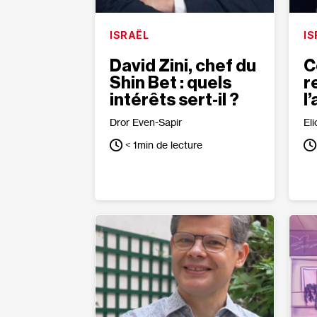
ISRAËL
IS
David Zini, chef du
C
Shin Bet : quels
r
intérêts sert‐il ?
l
Dror Even-Sapir
Eli
< 1
min de lecture