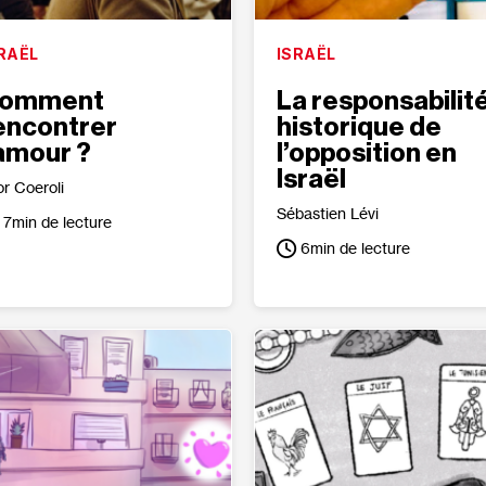
RAËL
ISRAËL
omment
La responsabilit
encontrer
historique de
’amour ?
l’opposition en
Israël
or Coeroli
Sébastien Lévi
7
min de lecture
6
min de lecture