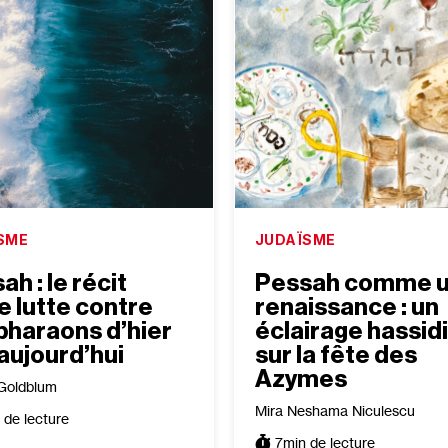
SME
JUDAÏSME
ah : le récit
Pessah comme 
e lutte contre
renaissance : un
pharaons d’hier
éclairage hassid
’aujourd’hui
sur la fête des
Azymes
Goldblum
Mira Neshama Niculescu
 de lecture
7
min de lecture