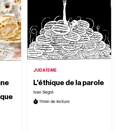
JUDAÏSME
une
L’éthique de la parole
Ivan Segré
ique
11
min de lecture