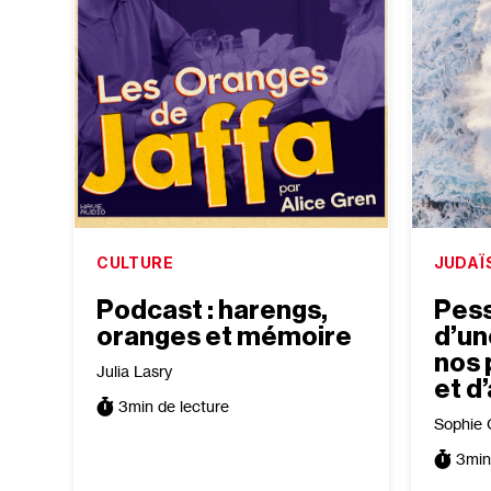
CULTURE
JUDAÏ
Podcast : harengs,
Pess
oranges et mémoire
d’un
nos 
Julia Lasry
et d
3
min de lecture
Sophie 
3
min