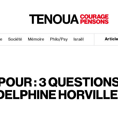
re
Société
Mémoire
Philo/​Psy
Israël
Articl
POUR : 3 QUESTION
DELPHINE HORVILL