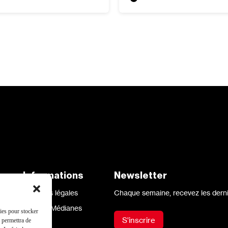
aux
Informations
Newsletter
Mentions légales
Chaque semaine, recevez les derni
Site par Médianes
kies pour stocker
S'inscrire
s permettra de