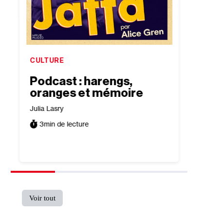
CULTURE
JUDAÏ
Podcast : harengs,
Pess
oranges et mémoire
lutt
phar
Julia Lasry
d’au
3
min de lecture
Sophie
3
min
Voir tout