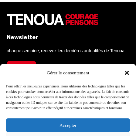
Newsletter
chaque semaine, recevez les dernières actualités de Tenoua
S'inscrire
Gérer le consentement
À propos
Réseaux sociaux
Pour offrir les meilleures expériences, nous utilisons des technologies telles que les
cookies pour stocker et/ou accéder aux informations des appareils. Le fait de consentir
Qui sommes-nous
X
à ces technologies nous permettra de traiter des données telles que le comportement de
navigation ou les ID uniques sur ce site. Le fait de ne pas consentir ou de retirer son
L'équipe
Facebook
consentement peut avoir un effet négatif sur certaines caractéristiques et fonctions.
Les partenaires
Instagram
Contact
Linkedin
Accepter
Archives
Youtube