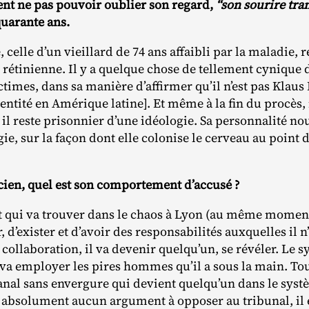
ient ne pas pouvoir oublier son regard,
“son sourire tra
uarante ans.
 celle d’un vieillard de 74 ans affaibli par la maladie, 
rétinienne. Il y a quelque chose de tellement cynique 
ctimes, dans sa manière d’affirmer qu’il n’est pas Klau
ntité en Amérique latine]. Et même à la fin du procès, 
l reste prisonnier d’une idéologie. Sa personnalité nou
e, sur la façon dont elle colonise le cerveau au point d
icien, quel est son comportement d’accusé ?
nt qui va trouver dans le chaos à Lyon (au même momen
, d’exister et d’avoir des responsabilités auxquelles il 
 collaboration, il va devenir quelqu’un, se révéler. Le 
va employer les pires hommes qu’il a sous la main. Tou
banal sans envergure qui devient quelqu’un dans le syst
’a absolument aucun argument à opposer au tribunal, il 