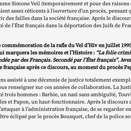
mme Simone Veil (temporairement et pour des raisons
ient assez réticents à l’ouverture d’un procès, pensan
ir des failles dans la société française. Après le discou
é de l’État français dans la déportation des Juifs de Fra
e commémoration de la rafle du Vel d’Hiv en juillet 199
i marquera les mémoires et l’Histoire :
“La folie crimi
ondée par des Français. Secondé par l’État français”
. Ave
e française après ce discours, au moment du procès Pa
ons assisté à une décennie de justice totalement exempl
nous renseigner sur ces années de collaboration. La Just
é trois hommes : Barbie, un nazi sans ambiguïté, Touvi
s et Papon, un haut‐​fonctionnaire. Après le discours d
attaquer à l’administration française, de se regarder e
tre éclipsé par le procès Bousquet, chef de la police so