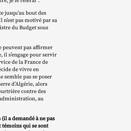
re, je le referai”.
te jusqu’au bout des
l n’est pas motivé par sa
nistre du Budget sous
ne peuvent pas affirmer
, il s’engage pour servir
rvice de la France de
écide de vivre en
ne semble pas se poser
rre d’Algérie, alors
eurtrière contre des
’administration, au
s (il a demandé à ne pas
x témoins qui se sont