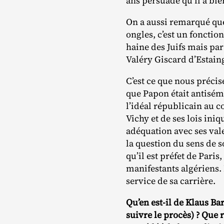
ans persuadé qu’il a bien 
On a aussi remarqué que
ongles, c’est un fonctio
haine des Juifs mais par
Valéry Giscard d’Estain
C’est ce que nous précis
que Papon était antisémi
l’idéal républicain au c
Vichy et de ses lois ini
adéquation avec ses val
la question du sens de s
qu’il est préfet de Pari
manifestants algériens. 
service de sa carrière.
Qu’en est-il de Klaus Ba
suivre le procès) ? Que