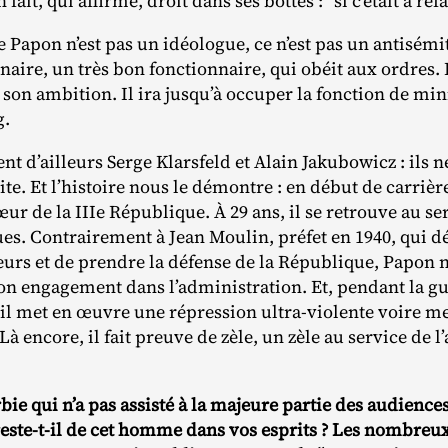
fait, qui affirme, droit dans ses bottes : “si c’était à refai
 Papon n’est pas un idéologue, ce n’est pas un antisémi
nnaire, un très bon fonctionnaire, qui obéit aux ordres. I
 son ambition. Il ira jusqu’à occuper la fonction de mi
g.
ent d’ailleurs Serge Klarsfeld et Alain Jakubowicz : ils 
te. Et l’histoire nous le démontre : en début de carrière
œur de la IIIe République. À 29 ans, il se retrouve au se
ques. Contrairement à Jean Moulin, préfet en 1940, qui d
eurs et de prendre la défense de la République, Papon 
on engagement dans l’administration. Et, pendant la gue
s, il met en œuvre une répression ultra‐​violente voire m
Là encore, il fait preuve de zèle, un zèle au service de l
rbie qui n’a pas assisté à la majeure partie des audience
 reste-t-il de cet homme dans vos esprits ? Les nombreu