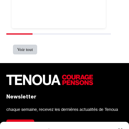
l’his
Gabriel
8
min
Voir tout
Newsletter
chaque semaine, recevez les dernières actualités de Tenoua
S'inscrire