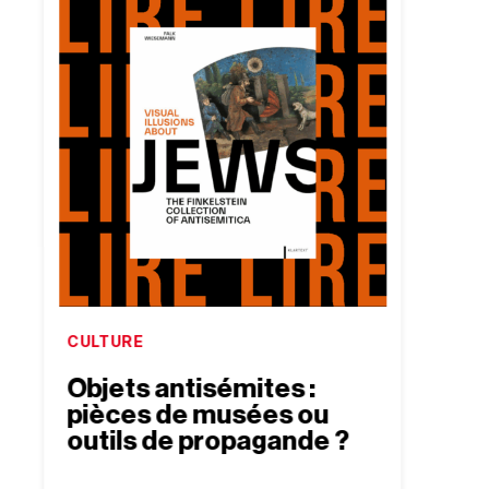
CULTURE
MÉMO
Objets antisémites :
“Cri
pièces de musées ou
l’hu
outils de propagande ?
doc
empê