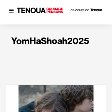
Les cours de Tenoua

YomHaShoah2025