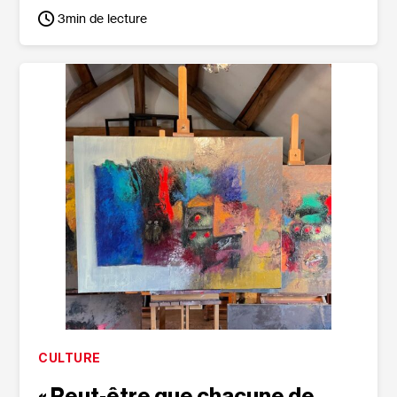
3
min de lecture
CULTURE
« Peut‐​être que chacune de