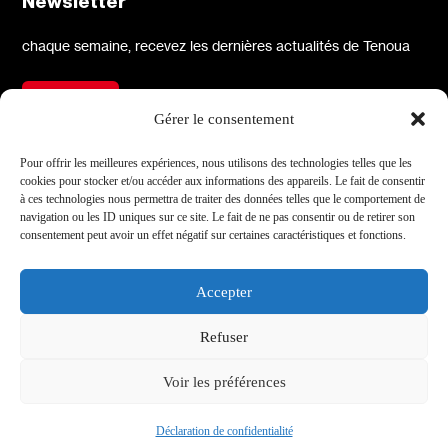
Newsletter
chaque semaine, recevez les dernières actualités de Tenoua
S'inscrire
Gérer le consentement
À propos
Réseaux sociaux
Pour offrir les meilleures expériences, nous utilisons des technologies telles que les
cookies pour stocker et/ou accéder aux informations des appareils. Le fait de consentir
Qui sommes-nous
X
à ces technologies nous permettra de traiter des données telles que le comportement de
navigation ou les ID uniques sur ce site. Le fait de ne pas consentir ou de retirer son
L'équipe
Facebook
consentement peut avoir un effet négatif sur certaines caractéristiques et fonctions.
Les partenaires
Instagram
Contact
Linkedin
Accepter
Archives
Youtube
Refuser
TikTok
Informations
Voir les préférences
Mentions légales
Site par Médianes
Déclaration de confidentialité